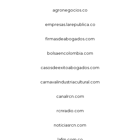
agronegocios.co
empresas.larepublica.co
firmasdeabogados.com
bolsaencolombia.com
casosdeexitoabogados.com
carnavalindustriacultural.com
canalrcn.com
rcnradio.com
noticiasrcn.com
lafm.com.co