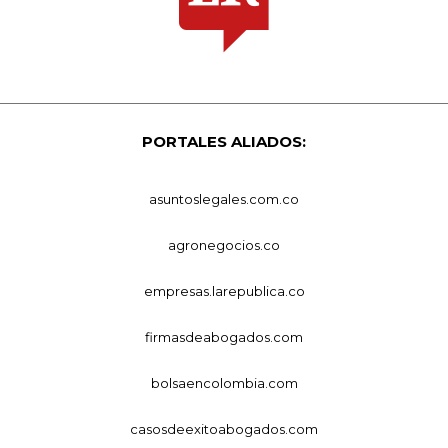
PORTALES ALIADOS:
asuntoslegales.com.co
agronegocios.co
empresas.larepublica.co
firmasdeabogados.com
bolsaencolombia.com
casosdeexitoabogados.com