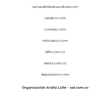
carnavalindustriacultural.com
canalrcn.com
rcnradio.com
noticiasrcn.com
lafm.com.co
alerta.com.co
deportesrcn.com
Organización Ardila Lülle - oal.com.co