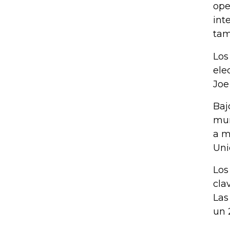
ope
int
tam
Los
ele
Joe
Baj
mun
a m
Uni
Los
cla
Las
un 