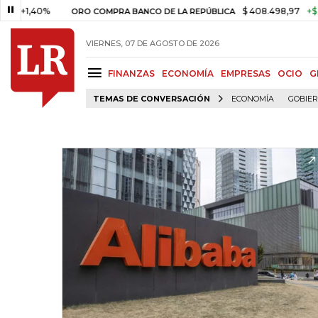
,40%
$ 408.498,97
+$ 8.753,8
ORO COMPRA BANCO DE LA REPÚBLICA
VIERNES, 07 DE AGOSTO DE 2026
FINANZAS
ECONOMÍA
EMPRESAS
OCIO
G
TEMAS DE CONVERSACIÓN
ECONOMÍA
GOBIE