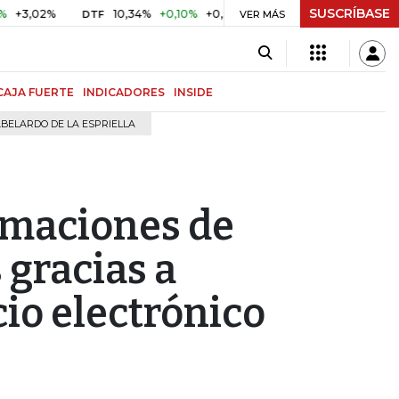
SUSCRÍBASE
2%
10,34%
+0,10%
+0,98%
$ 416,91
+$ 0,05
+0,01%
DTF
UVR
VER MÁS
CAJA FUERTE
INDICADORES
INSIDE
BELARDO DE LA ESPRIELLA
imaciones de
 gracias a
io electrónico