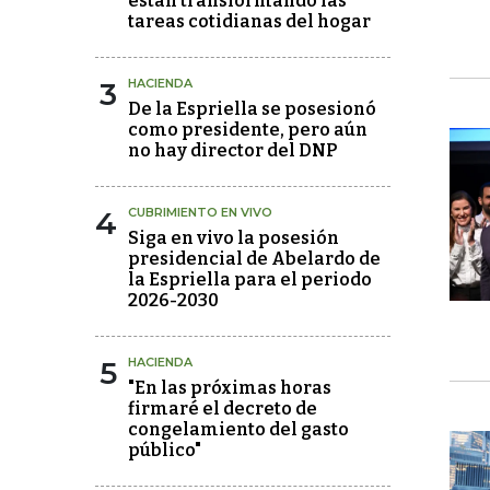
están transformando las
tareas cotidianas del hogar
3
HACIENDA
De la Espriella se posesionó
como presidente, pero aún
no hay director del DNP
4
CUBRIMIENTO EN VIVO
Siga en vivo la posesión
presidencial de Abelardo de
la Espriella para el periodo
2026-2030
5
HACIENDA
"En las próximas horas
firmaré el decreto de
congelamiento del gasto
público"