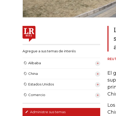
Agregue a sus temas de interés
REU
Alibaba
El 
China
sup
Estados Unidos
pri
Chi
Comercio
Los
Chi
Administre sus temas