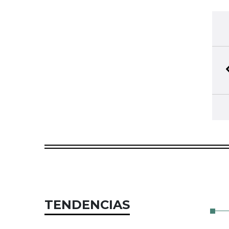
BIBLIOTECA PERSONAL
Seleccione y conserve sus artículos favoritos
TENDENCIAS