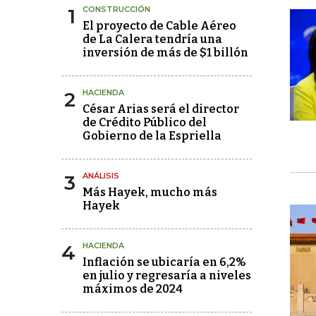
1
CONSTRUCCIÓN
El proyecto de Cable Aéreo
de La Calera tendría una
inversión de más de $1 billón
2
HACIENDA
César Arias será el director
de Crédito Público del
Gobierno de la Espriella
3
ANÁLISIS
Más Hayek, mucho más
Hayek
4
HACIENDA
Inflación se ubicaría en 6,2%
en julio y regresaría a niveles
máximos de 2024