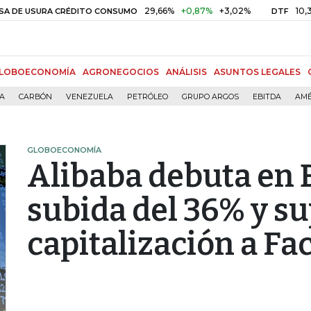
29,66%
+0,87%
+3,02%
10,34%
+0
SURA CRÉDITO CONSUMO
DTF
LOBOECONOMÍA
AGRONEGOCIOS
ANÁLISIS
ASUNTOS LEGALES
ÍA
CARBÓN
VENEZUELA
PETRÓLEO
GRUPO ARGOS
EBITDA
AMÉ
GLOBOECONOMÍA
Alibaba debuta en 
subida del 36% y s
capitalización a F