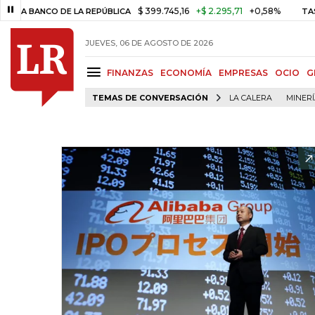
$ 399.745,16
+$ 2.295,71
+0,58%
NCO DE LA REPÚBLICA
TASA DE U
JUEVES, 06 DE AGOSTO DE 2026
FINANZAS
ECONOMÍA
EMPRESAS
OCIO
G
TEMAS DE CONVERSACIÓN
LA CALERA
MINER