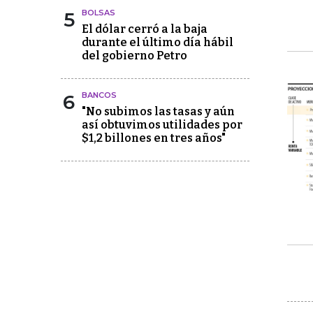
5
BOLSAS
El dólar cerró a la baja
durante el último día hábil
del gobierno Petro
6
BANCOS
"No subimos las tasas y aún
así obtuvimos utilidades por
$1,2 billones en tres años"