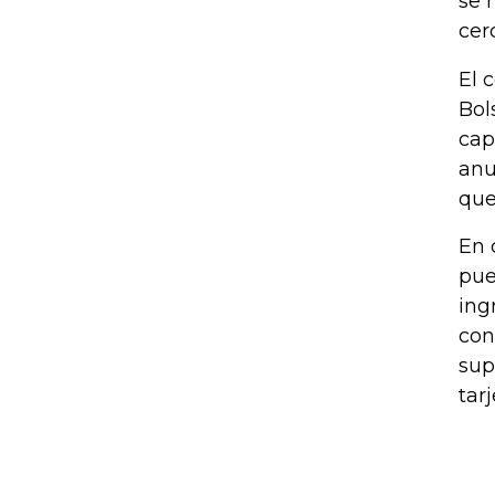
se 
cer
El 
Bol
cap
anu
que
En 
pue
ing
con
sup
tar