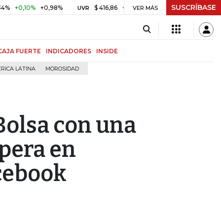
SUSCRÍBASE
,10%
+0,98%
$ 416,86
+$ 0,05
+0,01%
US$ 64.96
UVR
VER MÁS
BITCOIN
CAJA FUERTE
INDICADORES
INSIDE
RICA LATINA
MOROSIDAD
Bolsa con una
upera en
acebook