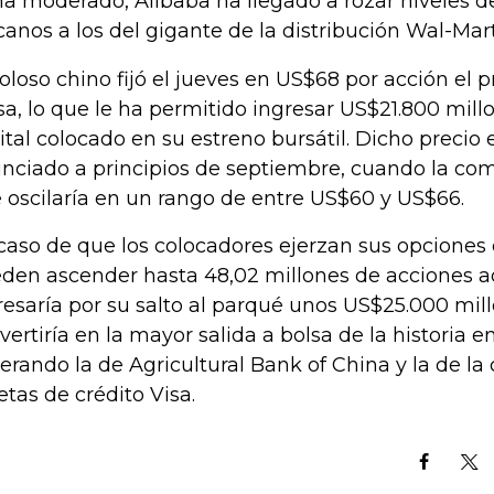
ha moderado, Alibaba ha llegado a rozar niveles de
canos a los del gigante de la distribución Wal-Mart
coloso chino fijó el jueves en US$68 por acción el p
sa, lo que le ha permitido ingresar US$21.800 mill
ital colocado en su estreno bursátil. Dicho precio e
nciado a principios de septiembre, cuando la com
 oscilaría en un rango de entre US$60 y US$66.
caso de que los colocadores ejerzan sus opciones
den ascender hasta 48,02 millones de acciones ad
resaría por su salto al parqué unos US$25.000 mill
vertiría en la mayor salida a bolsa de la historia 
erando la de Agricultural Bank of China y la de l
jetas de crédito Visa.