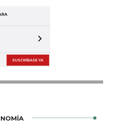
ARA
Next slide
impresas en formato digital
SUSCRÍBASE YA
ONOMÍA