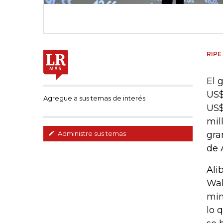
RIPE
El 
US$
Agregue a sus temas de interés
US$
mil
gra
Administre sus temas
de 
Ali
Wal
min
lo 