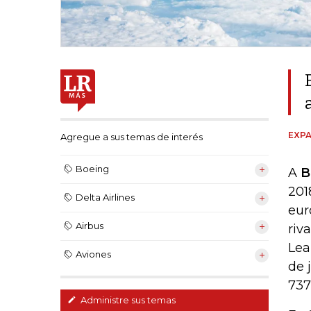
EXPA
Agregue a sus temas de interés
Boeing
A
B
201
Delta Airlines
eur
Airbus
riv
Lea
Aviones
de 
737
Administre sus temas