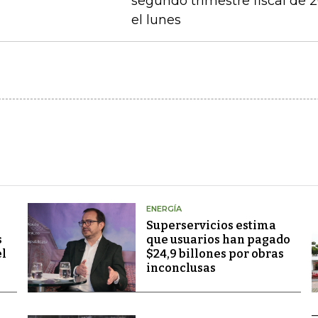
segundo trimestre fiscal de
el lunes
ENERGÍA
Superservicios estima
s
que usuarios han pagado
el
$24,9 billones por obras
inconclusas