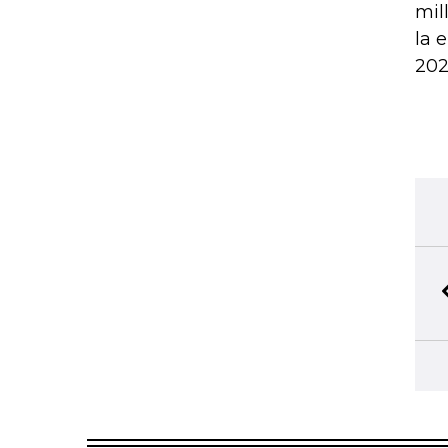
mil
la 
202