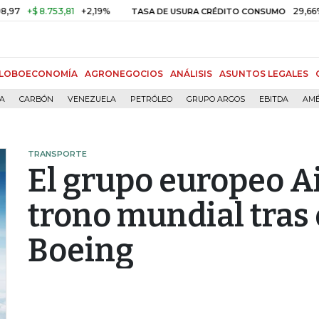
 8.753,81
+2,19%
29,66%
+0,87
TASA DE USURA CRÉDITO CONSUMO
LOBOECONOMÍA
AGRONEGOCIOS
ANÁLISIS
ASUNTOS LEGALES
ÍA
CARBÓN
VENEZUELA
PETRÓLEO
GRUPO ARGOS
EBITDA
AMÉ
TRANSPORTE
El grupo europeo A
trono mundial tras 
Boeing