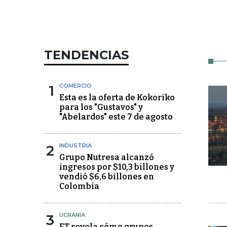
TENDENCIAS
1
COMERCIO
Esta es la oferta de Kokoriko
para los "Gustavos" y
"Abelardos" este 7 de agosto
2
INDUSTRIA
Grupo Nutresa alcanzó
ingresos por $10,3 billones y
vendió $6,6 billones en
Colombia
3
UCRANIA
FT revela cómo grupos