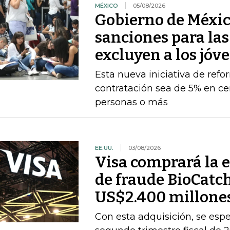
MÉXICO
05/08/2026
Gobierno de Méxic
sanciones para la
excluyen a los jóv
Esta nueva iniciativa de ref
contratación sea de 5% en ce
personas o más
EE.UU.
03/08/2026
Visa comprará la 
de fraude BioCatc
US$2.400 millone
Con esta adquisición, se espe