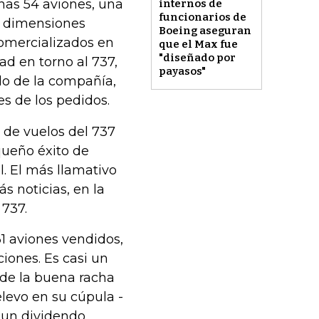
nas 54 aviones, una
internos de
funcionarios de
e dimensiones
Boeing aseguran
comercializados en
que el Max fue
"diseñado por
dad en torno al 737,
payasos"
do de la compañía,
es de los pedidos.
 de vuelos del 737
queño éxito de
l. El más llamativo
s noticias, en la
737.
31 aviones vendidos,
iones. Es casi un
 de la buena racha
elevo en su cúpula -
 un dividendo