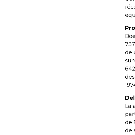
réc
equ
Pro
Boe
737
de 
sum
642
des
197
Del
La 
par
de 
de 