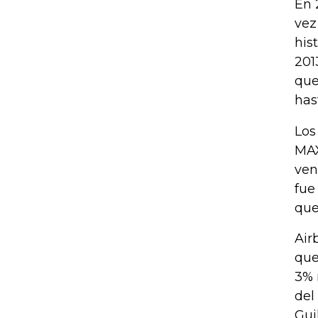
En 
vez
his
201
que
has
Los
MAX
ven
fue
que
Air
que
3% 
del
Gui