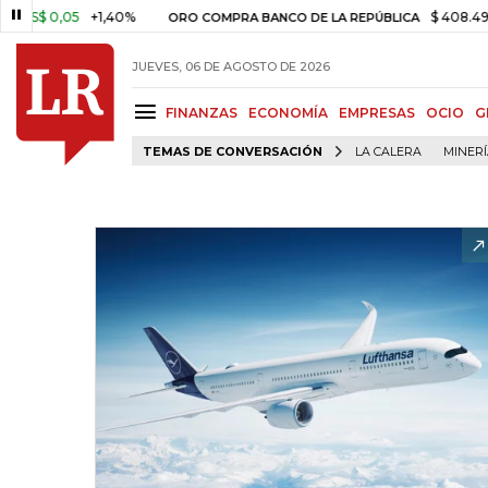
,05
+1,40%
$ 408.498,97
+$
ORO COMPRA BANCO DE LA REPÚBLICA
JUEVES, 06 DE AGOSTO DE 2026
FINANZAS
ECONOMÍA
EMPRESAS
OCIO
G
TEMAS DE CONVERSACIÓN
LA CALERA
MINER