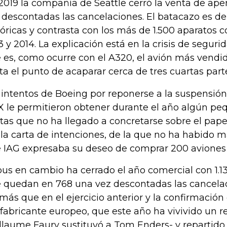
2019 la compañía de Seattle cerró la venta de ape
 descontadas las cancelaciones. El batacazo es d
tóricas y contrasta con los más de 1.500 aparatos 
3 y 2014. La explicación está en la crisis de seguri
 es, como ocurre con el A320, el avión más vendi
ta el punto de acaparar cerca de tres cuartas part
 intentos de Boeing por reponerse a la suspensión
 le permitieron obtener durante el año algún pe
tas que no ha llegado a concretarse sobre el pape
 la carta de intenciones, de la que no ha habido má
 IAG expresaba su deseo de comprar 200 aviones 
bus en cambio ha cerrado el año comercial con 1.1
 quedan en 768 una vez descontadas las cancelac
más que en el ejercicio anterior y la confirmación
 fabricante europeo, que este año ha vivivido un r
llaume Faury sustituyó a Tom Enders- y repartido