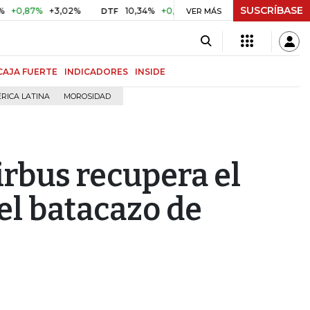
SUSCRÍBASE
%
+3,02%
10,34%
+0,10%
+0,98%
$ 416,86
+$ 0,05
DTF
VER MÁS
UVR
CAJA FUERTE
INDICADORES
INSIDE
RICA LATINA
MOROSIDAD
irbus recupera el
el batacazo de