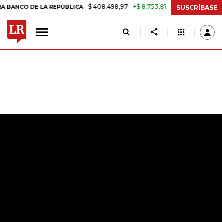
$ 408.498,97
+$ 8.753,81
+2,19%
 LA REPÚBLICA
TASA DE USURA
SUSCRÍBASE