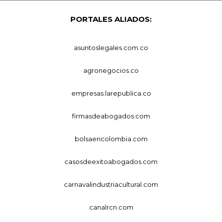
PORTALES ALIADOS:
asuntoslegales.com.co
agronegocios.co
empresas.larepublica.co
firmasdeabogados.com
bolsaencolombia.com
casosdeexitoabogados.com
carnavalindustriacultural.com
canalrcn.com