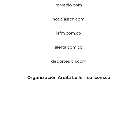
rcnradio.com
noticiasrcn.com
lafm.com.co
alerta.com.co
deportesrcn.com
Organización Ardila Lülle - oal.com.co