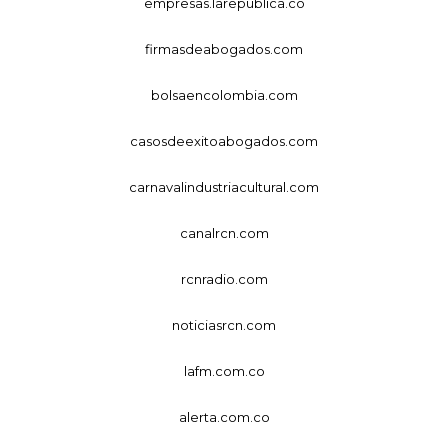
empresas.larepublica.co
firmasdeabogados.com
bolsaencolombia.com
casosdeexitoabogados.com
carnavalindustriacultural.com
canalrcn.com
rcnradio.com
noticiasrcn.com
lafm.com.co
alerta.com.co