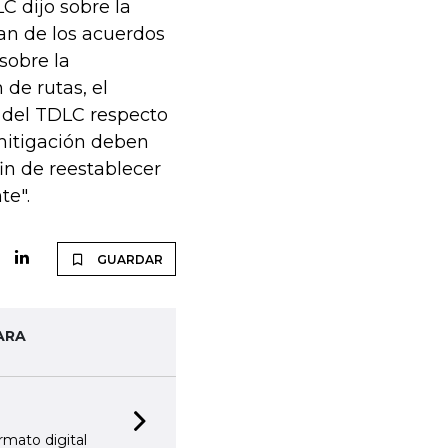
C dijo sobre la
an de los acuerdos
sobre la
de rutas, el
 del TDLC respecto
 mitigación deben
in de reestablecer
te".
GUARDAR
ARA
Next slide
rmato digital