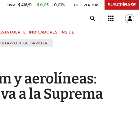
SUSCRÍBASE
$ 416,91
+$ 0,05
+0,01%
US$ 64.442,80
-US$ 525,60
-0,8
BITCOIN
VER MÁS
CAJA FUERTE
INDICADORES
INSIDE
BELARDO DE LA ESPRIELLA
m y aerolíneas:
 va a la Suprema