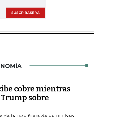
SUSCRÍBASE YA
ONOMÍA
cibe cobre mientras
e Trump sobre
s de la LME fuera de EE.UU. han