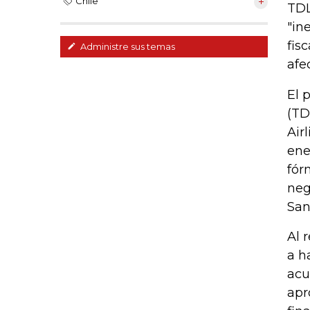
Chile
TDL
"in
fis
Administre sus temas
afe
El 
(TD
Air
ene
fór
neg
San
Al 
a h
acu
apr