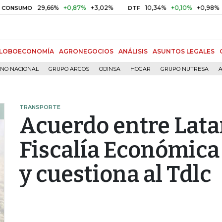
29,66%
+0,87%
+3,02%
10,34%
+0,10%
+0,98%
MO
DTF
UVR
LOBOECONOMÍA
AGRONEGOCIOS
ANÁLISIS
ASUNTOS LEGALES
RNO NACIONAL
GRUPO ARGOS
ODINSA
HOGAR
GRUPO NUTRESA
A
TRANSPORTE
Acuerdo entre Lata
Fiscalía Económica
y cuestiona al Tdlc