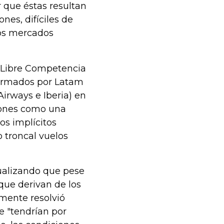
r que éstas resultan
ones, difíciles de
 los mercados
a Libre Competencia
firmados por Latam
Airways e Iberia) en
ciones como una
os implícitos
 troncal vuelos
ntualizando que pese
que derivan de los
lmente resolvió
e "tendrían por