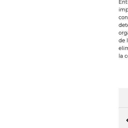
Ent
imp
con
det
org
de 
eli
la 