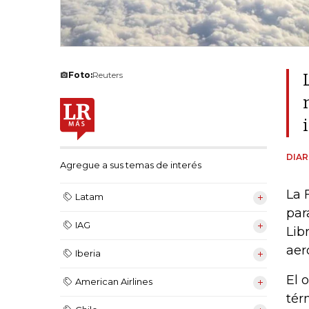
Foto:
Reuters
DIAR
Agregue a sus temas de interés
La 
Latam
par
IAG
Lib
aer
Iberia
El 
American Airlines
tér