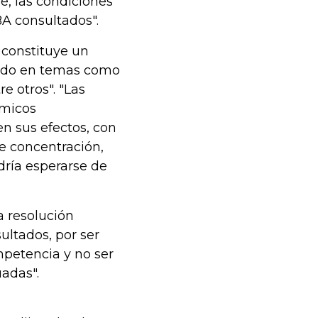
e, las condiciones
BA consultados".
n constituye un
erdo en temas como
re otros". "Las
ómicos
n sus efectos, con
e concentración,
dría esperarse de
a resolución
ultados, por ser
mpetencia y no ser
uadas".