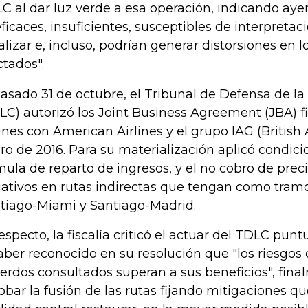
C al dar luz verde a esa operación, indicando aye
eficaces, insuficientes, susceptibles de interpretaci
calizar e, incluso, podrían generar distorsiones en
ctados".
pasado 31 de octubre, el Tribunal de Defensa de l
LC) autorizó los Joint Business Agreement (JBA) 
lines con American Airlines y el grupo IAG (British 
ro de 2016. Para su materialización aplicó condi
mula de reparto de ingresos, y el no cobro de preci
ativos en rutas indirectas que tengan como tramo
tiago-Miami y Santiago-Madrid.
respecto, la fiscalía criticó el actuar del TDLC pu
aber reconocido en su resolución que "los riesgos 
erdos consultados superan a sus beneficios", fina
obar la fusión de las rutas fijando mitigaciones qu