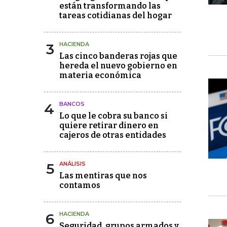
están transformando las
tareas cotidianas del hogar
3
HACIENDA
Las cinco banderas rojas que
hereda el nuevo gobierno en
materia económica
4
BANCOS
Lo que le cobra su banco si
quiere retirar dinero en
cajeros de otras entidades
5
ANÁLISIS
Las mentiras que nos
contamos
6
HACIENDA
Seguridad, grupos armados y