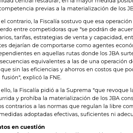
alidad central restaurar, en la mayor medida posibl
competencia previas a la materialización de los J
 el contrario, la Fiscalía sostuvo que esa operació
erdo entre competidoras que "se podrán de acu
arios, tarifas, estrategias de venta y capacidad, ent
tes dejarían de comportarse como agentes econ
ependientes en aquellas rutas donde los JBA surte
secuencias equivalentes a las de una operación d
que sin las eficiencias y ahorros en costos que po
 fusión", explicó la FNE.
 ello, la Fiscalía pidió a la Suprema "que revoque l
urrida y prohíba la materialización de los JBA cons
os contrarios a las normas que regulan la libre co
 medidas adoptadas efectivas, suficientes ni adec
tos en cuestión