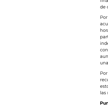
fin
de 
Por
acu
hor
par
ind
con
aun
una
Por
rec
est
las
Pun