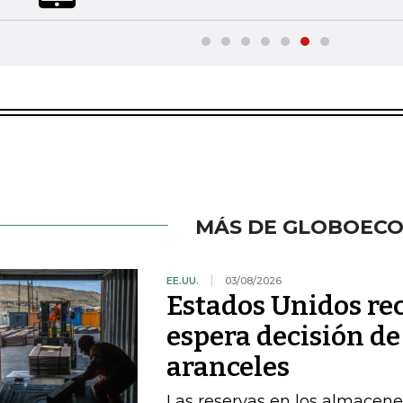
MÁS DE GLOBOEC
EE.UU.
03/08/2026
Estados Unidos re
espera decisión d
aranceles
Las reservas en los almacene