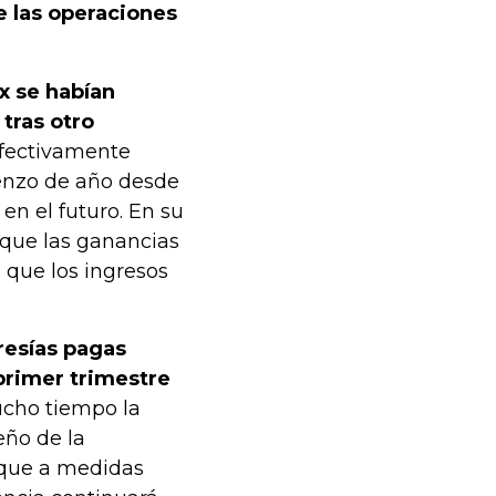
e las operaciones
ix se habían
 tras otro
 efectivamente
ienzo de año desde
n el futuro. En su
o que las ganancias
 que los ingresos
resías pagas
 primer trimestre
ucho tiempo la
eño de la
oque a medidas