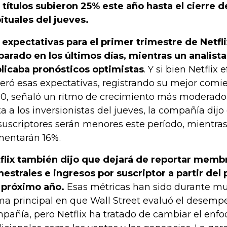
 títulos subieron 25% este año hasta el cierre d
ituales del jueves.
 expectativas para el primer trimestre de Netfl
parado en los últimos días, mientras un analista
licaba pronósticos optimistas
. Y si bien Netflix
eró esas expectativas, registrando su mejor com
0, señaló un ritmo de crecimiento más moderado e
ta a los inversionistas del jueves, la compañía dij
suscriptores serán menores este período, mientras
entarán 16%.
flix también dijo que dejará de reportar memb
mestrales e ingresos por suscriptor a partir del
 próximo año.
Esas métricas han sido durante m
ma principal en que Wall Street evaluó el desemp
pañía, pero Netflix ha tratado de cambiar el enf