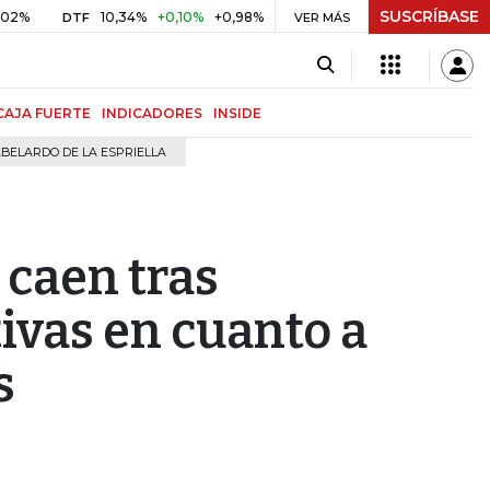
SUSCRÍBASE
10,34%
+0,10%
+0,98%
$ 416,91
+$ 0,05
+0,01%
DTF
UVR
VER MÁS
B
CAJA FUERTE
INDICADORES
INSIDE
BELARDO DE LA ESPRIELLA
 caen tras
ivas en cuanto a
s