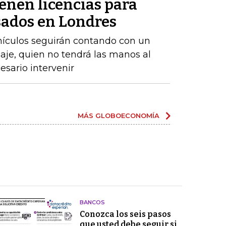
enen licencias para
ados ​​en Londres
ehículos seguirán contando con un
aje, quien no tendrá las manos al
sario intervenir
MÁS GLOBOECONOMÍA
BANCOS
Conozca los seis pasos
que usted debe seguir si