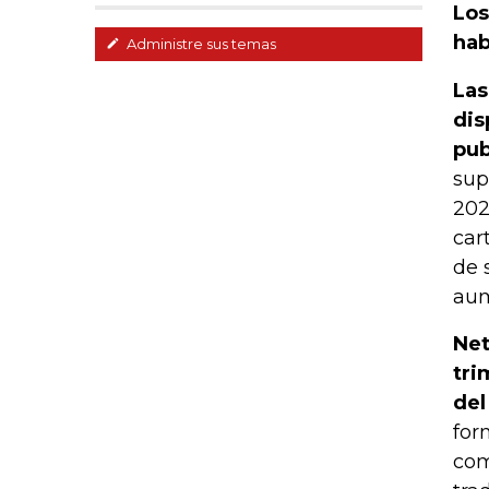
Los
hab
Administre sus temas
Las
dis
pub
sup
202
car
de 
aum
Net
tri
del
for
com