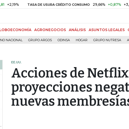
19%
29,66%
+0,87%
+3,02%
TASA DE USURA CRÉDITO CONSUMO
LOBOECONOMÍA
AGRONEGOCIOS
ANÁLISIS
ASUNTOS LEGALES
RNO NACIONAL
GRUPO ARGOS
ODINSA
HOGAR
GRUPO NUTRESA
A
EE.UU.
Acciones de Netflix
proyecciones negat
nuevas membresía