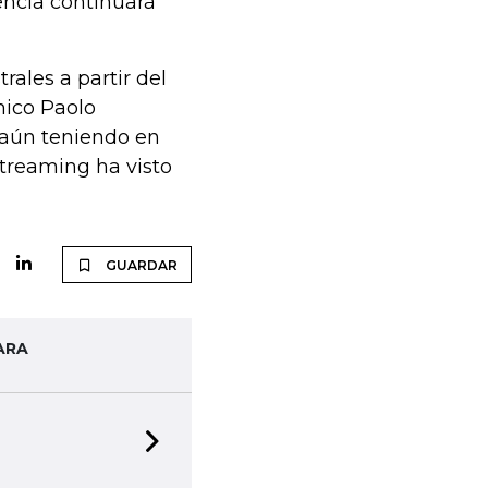
encia continuará
rales a partir del
nico Paolo
 aún teniendo en
streaming ha visto
GUARDAR
ARA
Next slide