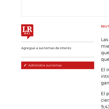
REU
Las
mie
Agregue a sus temas de interés
que
que
Administre sus temas
El 
int
gan
El 
cie
9,4