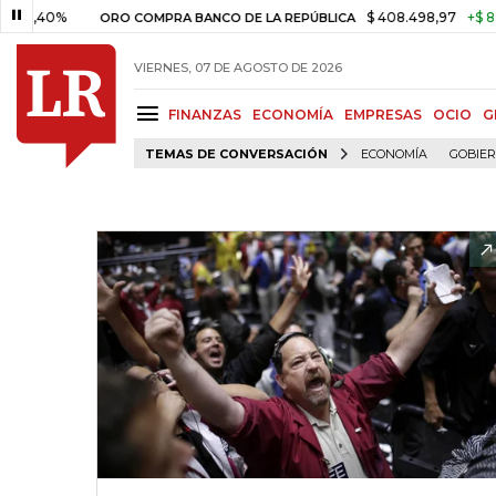
0%
$ 408.498,97
+$ 8.753,81
ORO COMPRA BANCO DE LA REPÚBLICA
VIERNES, 07 DE AGOSTO DE 2026
FINANZAS
ECONOMÍA
EMPRESAS
OCIO
G
TEMAS DE CONVERSACIÓN
ECONOMÍA
GOBIE