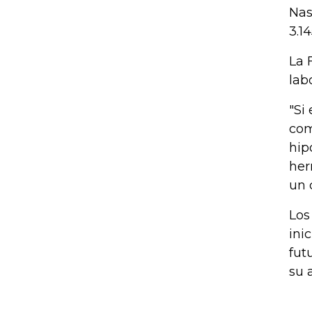
Nas
3.14
La 
lab
"Si
com
hip
her
un 
Los
ini
fut
su 