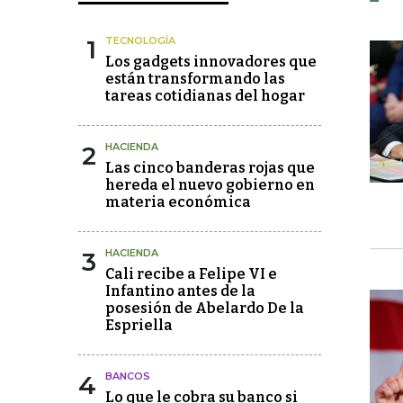
1
TECNOLOGÍA
Los gadgets innovadores que
están transformando las
tareas cotidianas del hogar
2
HACIENDA
Las cinco banderas rojas que
hereda el nuevo gobierno en
materia económica
3
HACIENDA
Cali recibe a Felipe VI e
Infantino antes de la
posesión de Abelardo De la
Espriella
4
BANCOS
Lo que le cobra su banco si