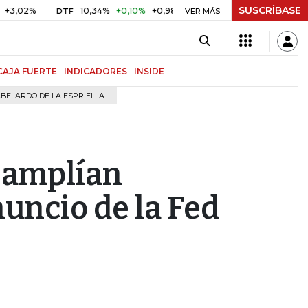
SUSCRÍBASE
%
10,34%
+0,10%
+0,98%
$ 416,91
+$ 0,05
+0,01%
DTF
UVR
VER MÁS
CAJA FUERTE
INDICADORES
INSIDE
BELARDO DE LA ESPRIELLA
 amplían
nuncio de la Fed