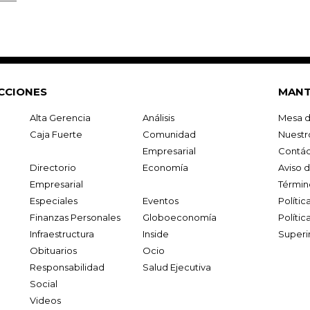
CCIONES
MANT
Alta Gerencia
Análisis
Mesa d
Caja Fuerte
Comunidad
Nuestr
Empresarial
Contác
Directorio
Economía
Aviso 
Empresarial
Términ
Especiales
Eventos
Políti
Finanzas Personales
Globoeconomía
Polític
Infraestructura
Inside
Superi
Obituarios
Ocio
Responsabilidad
Salud Ejecutiva
Social
Videos