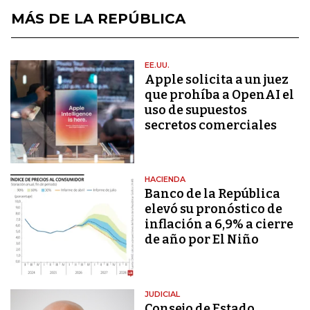
MÁS DE LA REPÚBLICA
EE.UU.
Apple solicita a un juez
que prohíba a OpenAI el
uso de supuestos
secretos comerciales
HACIENDA
Banco de la República
elevó su pronóstico de
inflación a 6,9% a cierre
de año por El Niño
JUDICIAL
Consejo de Estado