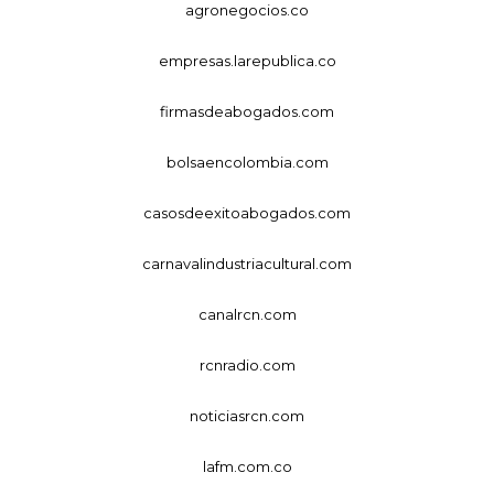
agronegocios.co
empresas.larepublica.co
firmasdeabogados.com
bolsaencolombia.com
casosdeexitoabogados.com
carnavalindustriacultural.com
canalrcn.com
rcnradio.com
noticiasrcn.com
lafm.com.co