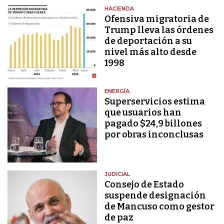
HACIENDA
Ofensiva migratoria de
Trump lleva las órdenes
de deportación a su
nivel más alto desde
1998
ENERGÍA
Superservicios estima
que usuarios han
pagado $24,9 billones
por obras inconclusas
JUDICIAL
Consejo de Estado
suspende designación
de Mancuso como gestor
de paz