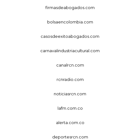
firmasdeabogados.com
bolsaencolombia.com
casosdeexitoabogados.com
carnavalindustriacultural.com
canalrcn.com
rcnradio.com
noticiasrcn.com
lafm.com.co
alerta.com.co
deportesrcn.com