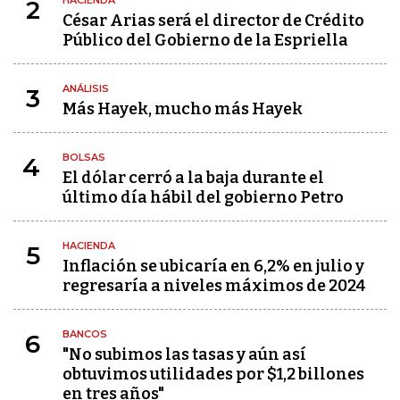
HACIENDA
2
César Arias será el director de Crédito
Público del Gobierno de la Espriella
ANÁLISIS
3
Más Hayek, mucho más Hayek
BOLSAS
4
El dólar cerró a la baja durante el
último día hábil del gobierno Petro
HACIENDA
5
Inflación se ubicaría en 6,2% en julio y
regresaría a niveles máximos de 2024
BANCOS
6
"No subimos las tasas y aún así
obtuvimos utilidades por $1,2 billones
en tres años"