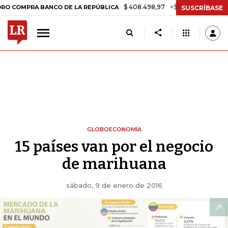
$ 408.498,97
+$ 8.753,81
+2,19%
A BANCO DE LA REPÚBLICA
TASA
SUSCRÍBASE
GLOBOECONOMÍA
15 países van por el negocio
de marihuana
sábado, 9 de enero de 2016