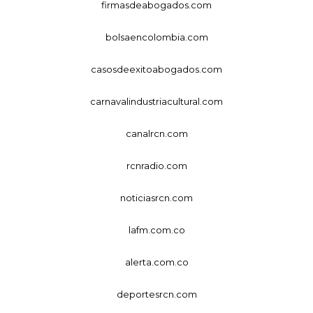
firmasdeabogados.com
bolsaencolombia.com
casosdeexitoabogados.com
carnavalindustriacultural.com
canalrcn.com
rcnradio.com
noticiasrcn.com
lafm.com.co
alerta.com.co
deportesrcn.com