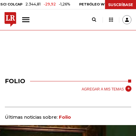
2.344,81
-29,92
-1,26%
US$ 75,09
-US$ 
 COLCAP
PETRÓLEO WTI
SUSCRÍBASE
FOLIO
AGREGAR A MIS TEMAS
Últimas noticias sobre:
Folio