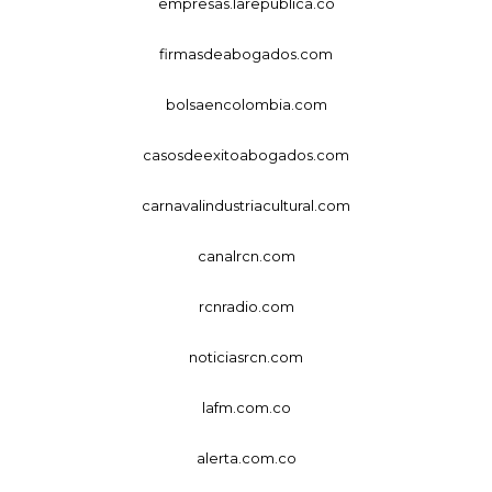
empresas.larepublica.co
firmasdeabogados.com
bolsaencolombia.com
casosdeexitoabogados.com
carnavalindustriacultural.com
canalrcn.com
rcnradio.com
noticiasrcn.com
lafm.com.co
alerta.com.co