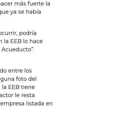
hacer más fuerte la
que ya se había
currir, podría
n la EEB lo hace
 Acueducto”.
o entre los
nguna foto del
 la EEB tiene
ctor le resta
a empresa listada en