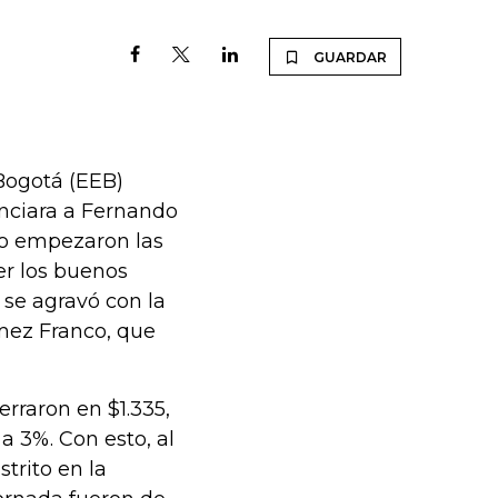
GUARDAR
Bogotá (EEB)
unciara a Fernando
o empezaron las
er los buenos
 se agravó con la
ómez Franco, que
erraron en $1.335,
 3%. Con esto, al
trito en la