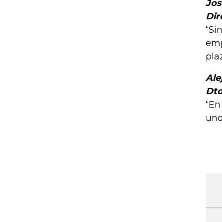
Jos
Dir
“Si
emp
pla
Ale
Dto
“En
uno