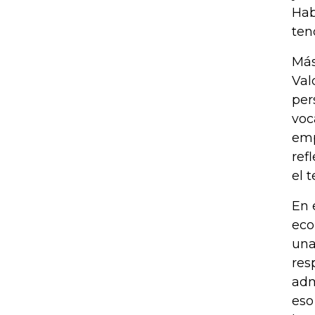
Hab
ten
Más
Val
per
voc
emp
ref
el 
En 
eco
una
res
adm
eso