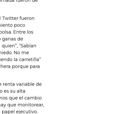
jornada fueron de
 Twitter fueron
miento poco
olsa. Entre los
o ganas de
 quien”, “Sabían
miedo. No me
ndo la carretilla”
chera porque para
e renta variable de
o es su alta
eemos que el cambio
hay que monitorear,
 papel ejecutivo.