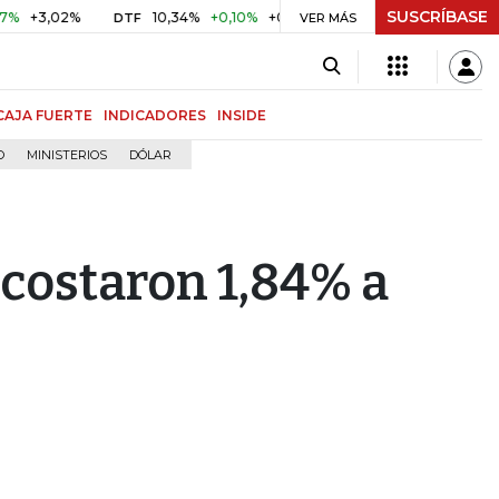
SUSCRÍBASE
02%
10,34%
+0,10%
+0,98%
$ 416,81
+$ 0,05
+0,01
DTF
UVR
VER MÁS
CAJA FUERTE
INDICADORES
INSIDE
O
MINISTERIOS
DÓLAR
 costaron 1,84% a