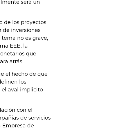
ilmente será un
o de los proyectos
n de inversiones
 tema no es grave,
sma EEB, la
onetarios que
ra atrás.
ue el hecho de que
efinen los
el aval implicito
lación con el
mpañías de servicios
la Empresa de