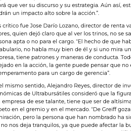
rá que ver su discurso y su estrategia. Aún así, e
drán un impacto alto sobre la acción.”.
 crítico fue Jose Darío Lozano, director de renta v
ores, quien dejó claro que al ver los trinos, no se s
sona apta o no para el cargo. “El hecho de que ha
abulario, no habla muy bien de él y si uno mira u
resa, tiene patrones y maneras de conducta. Todo
lejado en la acción, la gente puede pensar que no
temperamento para un cargo de gerencia”.
el mismo sentido, Alejandro Reyes, director de in
nómicas de Ultrabursátiles consideró que la figur
 empresa de ese talante, tiene que ser de altísim
peto en el gremio y en el mercado. “De Greiff goz
iración, pero la persona que han nombrado ha si
 no nos deja tranquilos, ya que puede afectar la 