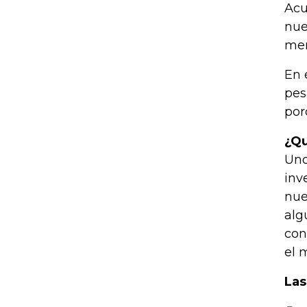
Acu
nue
men
En 
pes
por
¿Qu
Uno
inv
nue
alg
con
el 
Las