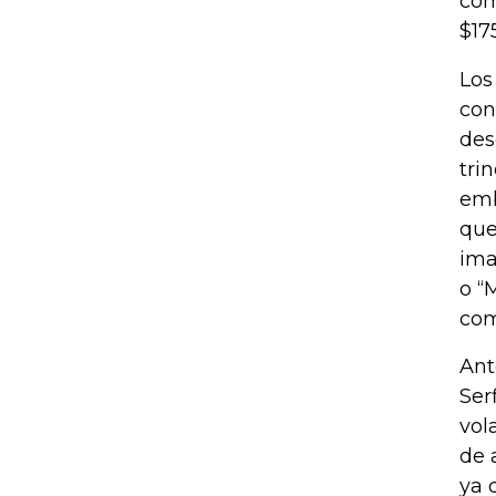
com
$17
Los
con
des
tri
emb
que
ima
o “
com
Ant
Ser
vol
de 
ya 