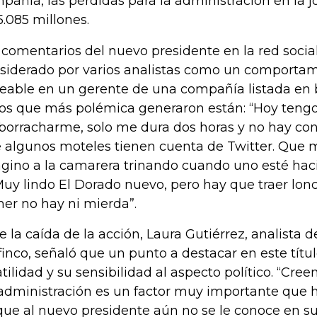
pañía, las pérdidas para la administración en la 
5.085 millones.
 comentarios del nuevo presidente en la red social
siderado por varios analistas como un comporta
eable en un gerente de una compañía listada en b
nos que más polémica generaron están: “Hoy teng
orracharme, solo me dura dos horas y no hay con
 algunos moteles tienen cuenta de Twitter. Que 
gino a la camarera trinando cuando uno esté hacie
Muy lindo El Dorado nuevo, pero hay que traer lon
er no hay ni mierda”.
e la caída de la acción, Laura Gutiérrez, analista d
finco, señaló que un punto a destacar en este títul
atilidad y su sensibilidad al aspecto político. “Cr
administración es un factor muy importante que 
que al nuevo presidente aún no se le conoce en su