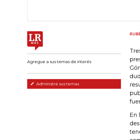
RUB
Tre
pre
Agregue a sus temas de interés
Góm
dud
res
Administre sus temas
pub
fue
En 
des
ten