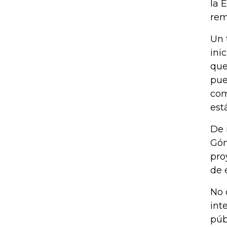
la 
rem
Un 
ini
que
pue
com
est
De 
Góm
pro
de 
No 
int
púb