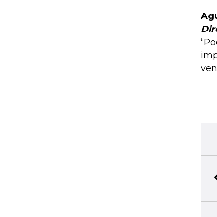
Agu
Dir
“Po
imp
ven