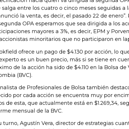
ecificación hacia quien va dirigida la segunda OPA
 salga entre los cuatro o cinco meses seguidas a l
anunció la venta, es decir, el pasado 22 de enero”
 segunda OPA esperamos que sea dirigida a los ac
ticipaciones mayores a 3%, es decir, EPM y Porven
 accionistas minoritarios que no participaron en la
okfield ofrece un pago de $4.130 por acción, lo q
 experto es un buen precio, más si se tiene en cue
imo de la acción ha sido de $4.110 en la Bolsa de 
ombia (BVC).
analista de Profesionales de Bolsa también destacó
ecido por cada acción se encuentra muy por encim
ros de esta, que actualmente está en $1.269,34, se
orme mensual de la BVC.
u turno, Agustín Vera, director de estrategias cuan