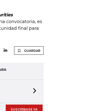
rities
ma convocatoria, es
tunidad final para
GUARDAR
ARA
Next slide
SUSCRÍBASE YA