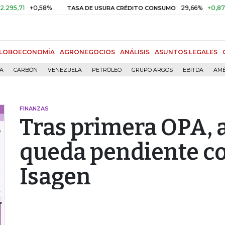
+0,58%
29,66%
+0,87%
+3,0
TASA DE USURA CRÉDITO CONSUMO
LOBOECONOMÍA
AGRONEGOCIOS
ANÁLISIS
ASUNTOS LEGALES
ÍA
CARBÓN
VENEZUELA
PETRÓLEO
GRUPO ARGOS
EBITDA
AMÉ
FINANZAS
Tras primera OPA, a
queda pendiente co
Isagen