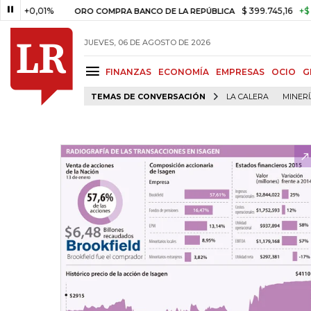
,01%
$ 399.745,16
+$ 2.295,71
ORO COMPRA BANCO DE LA REPÚBLICA
JUEVES, 06 DE AGOSTO DE 2026
FINANZAS
ECONOMÍA
EMPRESAS
OCIO
G
TEMAS DE CONVERSACIÓN
LA CALERA
MINER