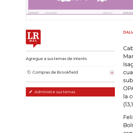
DAL
Cab
Man
Agregue a sus temas de interés
Isa
cua
Compras de Brookfield
sub
OPA
Administre sus temas
la 
(13
Fel
Bol