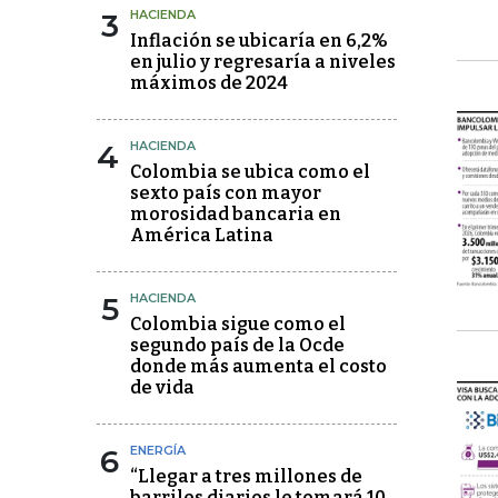
3
HACIENDA
Inflación se ubicaría en 6,2%
en julio y regresaría a niveles
máximos de 2024
4
HACIENDA
Colombia se ubica como el
sexto país con mayor
morosidad bancaria en
América Latina
5
HACIENDA
Colombia sigue como el
segundo país de la Ocde
donde más aumenta el costo
de vida
6
ENERGÍA
“Llegar a tres millones de
barriles diarios le tomará 10