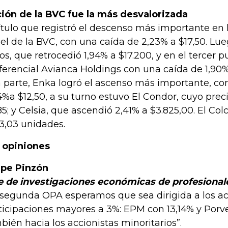
ión de la BVC fue la más desvalorizada
título que registró el descenso más importante en l
 el de la BVC, con una caída de 2,23% a $17,50. L
os, que retrocedió 1,94% a $17.200, y en el tercer 
ferencial Avianca Holdings con una caída de 1,90%
a parte, Enka logró el ascenso más importante, co
4%a $12,50, a su turno estuvo El Condor, cuyo prec
185; y Celsia, que ascendió 2,41% a $3.825,00. El Col
93,03 unidades.
 opiniones
ipe Pinzón
e de investigaciones económicas de profesional
 segunda OPA esperamos que sea dirigida a los ac
ticipaciones mayores a 3%: EPM con 13,14% y Porve
bién hacia los accionistas minoritarios”.