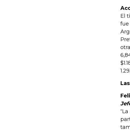
Acc
El 
fue
Arg
Pre
otr
6,8
$1.
1.2
Las
Fel
Jef
“La
par
tam