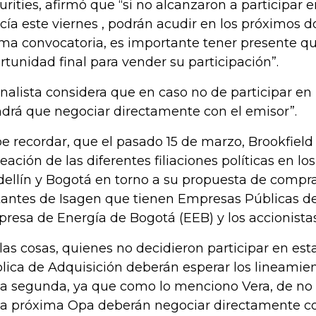
urities, afirmó que “si no alcanzaron a participar 
cía este viernes , podrán acudir en los próximos 
ima convocatoria, es importante tener presente qu
rtunidad final para vender su participación”.
analista considera que en caso no de participar en
ndrá que negociar directamente con el emisor”.
e recordar, que el pasado 15 de marzo, Brookfield
neación de las diferentes filiaciones políticas en lo
ellín y Bogotá en torno a su propuesta de compra
tantes de Isagen que tienen Empresas Públicas de
resa de Energía de Bogotá (EEB) y los accionistas
 las cosas, quienes no decidieron participar en est
lica de Adquisición deberán esperar los lineamien
la segunda, ya que como lo menciono Vera, de no 
la próxima Opa deberán negociar directamente co