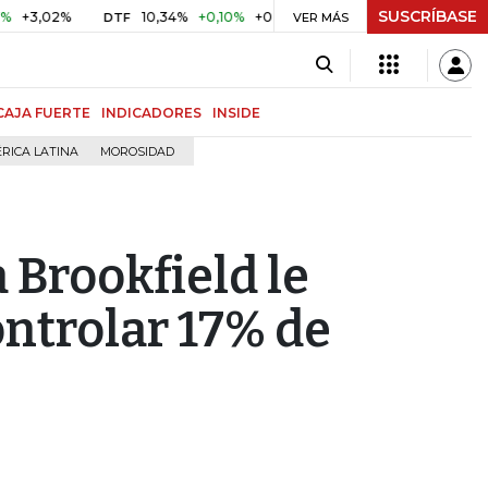
SUSCRÍBASE
2%
10,34%
+0,10%
+0,98%
$ 416,86
+$ 0,05
+0,01%
DTF
UVR
VER MÁS
CAJA FUERTE
INDICADORES
INSIDE
RICA LATINA
MOROSIDAD
 Brookfield le
ntrolar 17% de