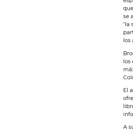
esp
que
se 
“la
par
los
Bro
los
máx
Col
El 
ofr
lib
inf
A s