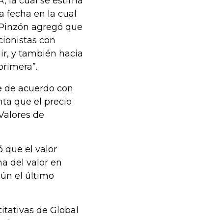
, la cual se estima
a fecha en la cual
. Pinzón agregó que
cionistas con
ir, y también hacia
primera”.
ue de acuerdo con
nta que el precio
Valores de
 que el valor
a del valor en
gún el último
titativas de Global