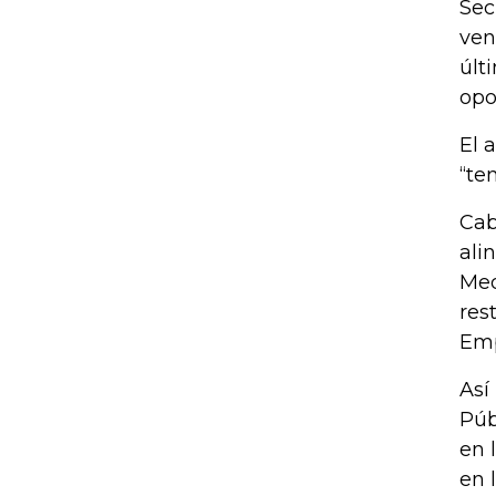
Sec
ven
últ
opo
El 
“te
Cab
ali
Med
res
Emp
Así
Púb
en 
en 