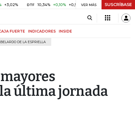
SUSCRÍBASE
,02%
10,34%
+0,10%
+0,98%
$ 416,91
+$ 0,05
+0,0
DTF
VER MÁS
UVR
CAJA FUERTE
INDICADORES
INSIDE
BELARDO DE LA ESPRIELLA
s mayores
 la última jornada