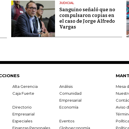
JUDICIAL
Sanguino señaló que no
compulsaron copias en
el caso de Jorge Alfredo
Vargas
CCIONES
MANT
Alta Gerencia
Análisis
Mesa d
Caja Fuerte
Comunidad
Nuestr
Empresarial
Contác
Directorio
Economía
Aviso 
Empresarial
Términ
Especiales
Eventos
Políti
Finanzas Personales
Globoeconomía
Polític