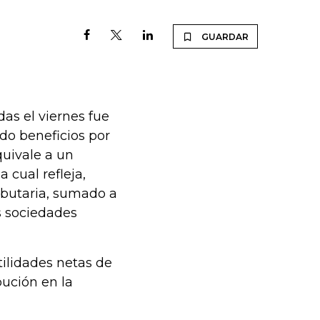
GUARDAR
as el viernes fue
do beneficios por
quivale a un
 cual refleja,
ributaria, sumado a
s sociedades
tilidades netas de
bución en la