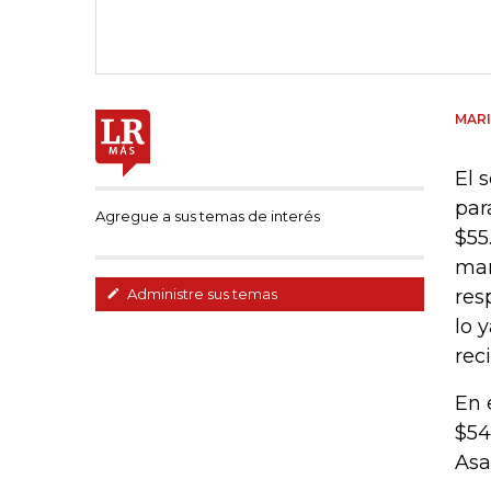
MAR
El 
par
Agregue a sus temas de interés
$55
mar
res
Administre sus temas
lo 
rec
En 
$54
Asa