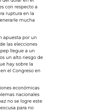
 del dólar en el
nes con respecto a
era ruptura en la
generarle mucha
én apuesta por un
 de las elecciones
Opep llegue a un
os un alto riesgo de
ue hay sobre la
r en el Congreso en
aciones económicas
oblemas nacionales
paz no se logre este
 excusa para no