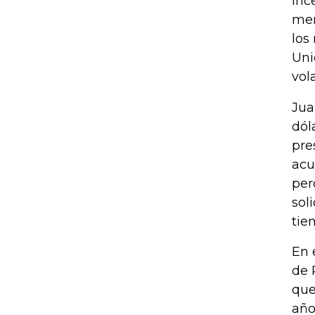
inc
mer
los
Uni
vol
Jua
dól
pre
acu
per
sol
tie
En 
de 
que
año