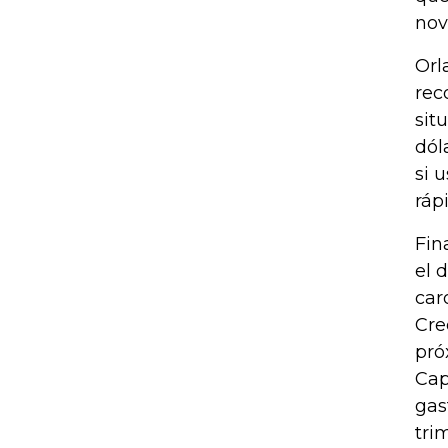
nov
Orl
rec
sit
dól
si 
ráp
Fin
el 
car
Cre
pró
Cap
gas
tri