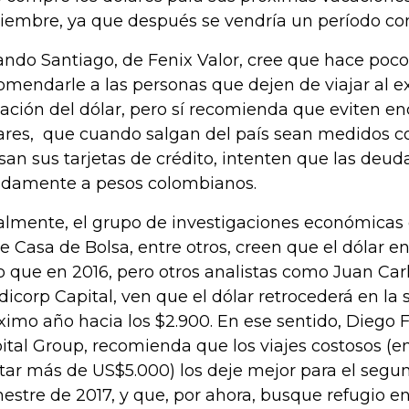
iembre, ya que después se vendría un período con 
ando Santiago, de Fenix Valor, cree que hace poco
omendarle a las personas que dejen de viajar al ex
uación del dólar, pero sí recomienda que eviten e
ares, que cuando salgan del país sean medidos co
usan sus tarjetas de crédito, intenten que las deu
idamente a pesos colombianos.
almente, el grupo de investigaciones económicas
de Casa de Bolsa, entre otros, creen que el dólar 
o que en 2016, pero otros analistas como Juan Car
dicorp Capital, ven que el dólar retrocederá en l
ximo año hacia los $2.900. En ese sentido, Diego 
ital Group, recomienda que los viajes costosos (e
tar más de US$5.000) los deje mejor para el segun
mestre de 2017, y que, por ahora, busque refugio e