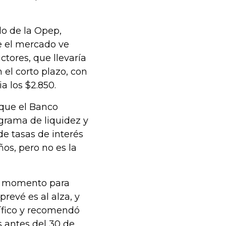
do de la Opep,
e el mercado ve
tores, que llevaría
n el corto plazo, con
a los $2.850.
 que el Banco
grama de liquidez y
de tasas de interés
ños, pero no es la
 el momento para
revé es al alza, y
cífico y recomendó
 antes del 30 de