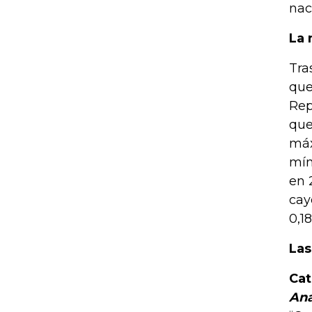
nac
La 
Tra
que
Rep
que
máx
mín
en 
cay
0,1
Las
Cat
Ana