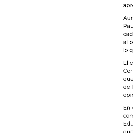
apr
Aun
Pau
cad
al 
lo 
El 
Cen
que
de 
opi
En 
com
Edu
que