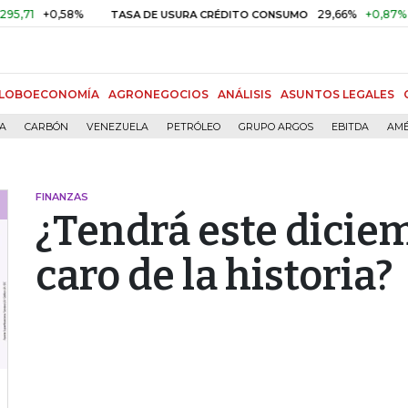
+0,58%
29,66%
+0,87%
+3,02
TASA DE USURA CRÉDITO CONSUMO
LOBOECONOMÍA
AGRONEGOCIOS
ANÁLISIS
ASUNTOS LEGALES
ÍA
CARBÓN
VENEZUELA
PETRÓLEO
GRUPO ARGOS
EBITDA
AMÉ
FINANZAS
¿Tendrá este dicie
caro de la historia?