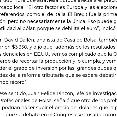
ertidumbre que atraviesa Europa afectará el precio
cado local. “El otro factor es Europa y las eleccio
 referendos, como el de Italia. El Brexit fue la prim
ón, pero no necesariamente la única. Eso puede 
atilidad al dólar, porque se debilita el euro”, indicó.
n David Ballén, analista de Casa de Bolsa, tambi
ar en $3.350, y dijo que “además de los resultados
sidenciales en EE.UU., vemos complicado que la 
erdo de recortar la producción y lo cumpla, y vem
der el grado de inversión por las grandes dudas q
idez de la reforma tributaria que se espera debati
mpo récord”.
ese sentido, Juan Felipe Pinzón, jefe de investig
Profesionales de Bolsa, señaló que otro de los pr
 podrían hacer subir el precio del dólar es que la 
 o que su debate en el Congreso sea usado como