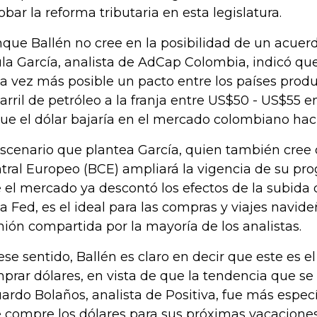
obar la reforma tributaria en esta legislatura.
que Ballén no cree en la posibilidad de un acuer
la García, analista de AdCap Colombia, indicó qu
a vez más posible un pacto entre los países produc
barril de petróleo a la franja entre US$50 - US$55 e
que el dólar bajaría en el mercado colombiano haci
escenario que plantea García, quien también cree
tral Europeo (BCE) ampliará la vigencia de su pro
 el mercado ya descontó los efectos de la subida 
la Fed, es el ideal para las compras y viajes navide
nión compartida por la mayoría de los analistas.
ese sentido, Ballén es claro en decir que este es
prar dólares, en vista de que la tendencia que se p
ardo Bolaños, analista de Positiva, fue más espe
 compre los dólares para sus próximas vacaciones