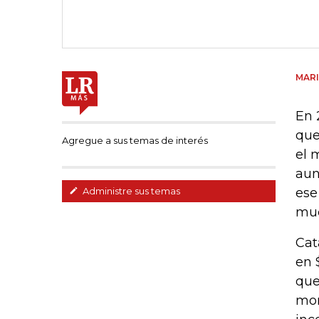
MAR
En 
que
Agregue a sus temas de interés
el 
aun
ese
Administre sus temas
muc
Cat
en 
que
mon