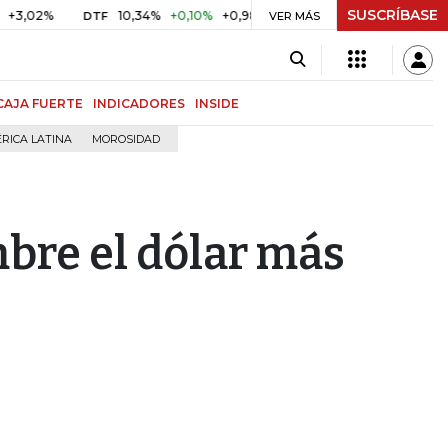
SUSCRÍBASE
%
10,34%
+0,10%
+0,98%
$ 416,86
+$ 0,05
+0,01%
DTF
UVR
VER MÁS
CAJA FUERTE
INDICADORES
INSIDE
RICA LATINA
MOROSIDAD
mbre el dólar más