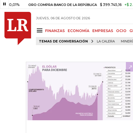
01%
$ 399.745,16
+$ 2.295,71
ORO COMPRA BANCO DE LA REPÚBLICA
JUEVES, 06 DE AGOSTO DE 2026
FINANZAS
ECONOMÍA
EMPRESAS
OCIO
G
TEMAS DE CONVERSACIÓN
LA CALERA
MINER