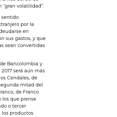
“gran volatilidad”.
 sentido
tranjero por la
ndeudarse en
n sus gastos, y que
das sean convertidas
 de Bancolombia y
en 2017 será aún más
los Cendales, de
a segunda mitad del
Franco, de Franco
n los que piense
do o tercer
n los productos