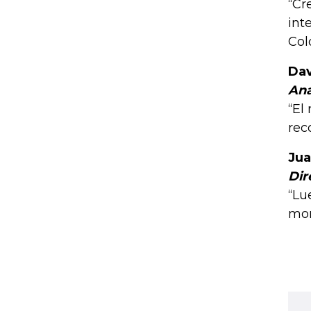
“Cr
int
Col
Dav
Ana
“El
rec
Jua
Dir
“Lu
mon