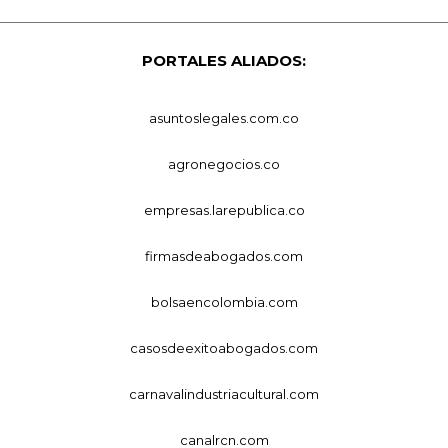
PORTALES ALIADOS:
asuntoslegales.com.co
agronegocios.co
empresas.larepublica.co
firmasdeabogados.com
bolsaencolombia.com
casosdeexitoabogados.com
carnavalindustriacultural.com
canalrcn.com