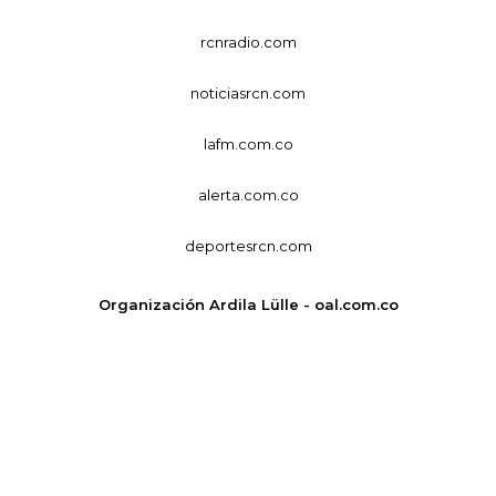
rcnradio.com
noticiasrcn.com
lafm.com.co
alerta.com.co
deportesrcn.com
Organización Ardila Lülle - oal.com.co