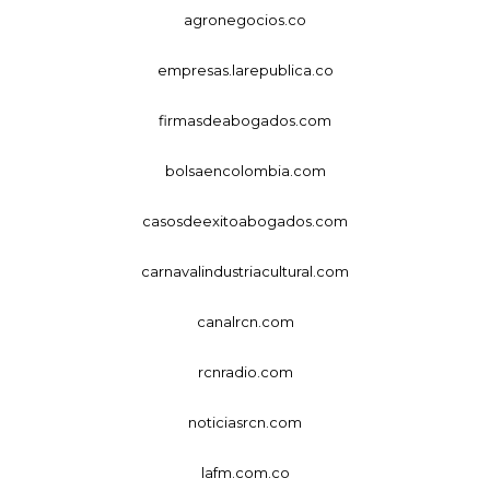
agronegocios.co
empresas.larepublica.co
firmasdeabogados.com
bolsaencolombia.com
casosdeexitoabogados.com
carnavalindustriacultural.com
canalrcn.com
rcnradio.com
noticiasrcn.com
lafm.com.co