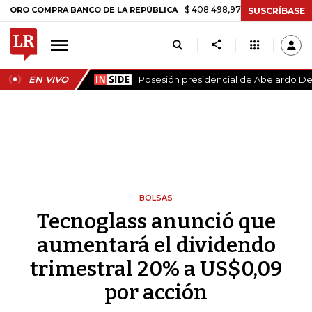
$ 408.498,97
+$ 8.753,81
+2,19%
COMPRA BANCO DE LA REPÚBLICA
SUSCRÍBASE
EN VIVO
Posesión presidencial de Abelardo De 
BOLSAS
Tecnoglass anunció que
aumentará el dividendo
trimestral 20% a US$0,09
por acción