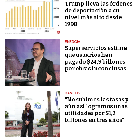
Trump lleva las órdenes
de deportación a su
nivel más alto desde
1998
ENERGÍA
Superservicios estima
que usuarios han
pagado $24,9 billones
por obras inconclusas
BANCOS
"No subimos las tasas y
aún así logramos unas
utilidades por $1,2
billones en tres años"