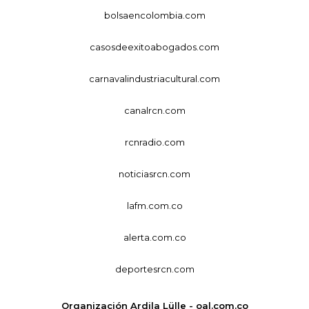
bolsaencolombia.com
casosdeexitoabogados.com
carnavalindustriacultural.com
canalrcn.com
rcnradio.com
noticiasrcn.com
lafm.com.co
alerta.com.co
deportesrcn.com
Organización Ardila Lülle - oal.com.co