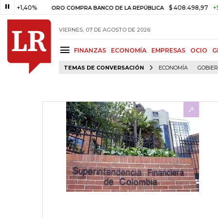
+1,40%
$ 408.498,97
+$ 8.753
ORO COMPRA BANCO DE LA REPÚBLICA
VIERNES, 07 DE AGOSTO DE 2026
FINANZAS
ECONOMÍA
EMPRESAS
OCIO
G
TEMAS DE CONVERSACIÓN
ECONOMÍA
GOBIE