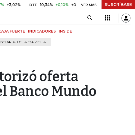
SUSCRÍBASE
,02%
10,34%
+0,10%
+0,98%
$ 416,96
+$ 0,05
+0,0
DTF
VER MÁS
UVR
CAJA FUERTE
INDICADORES
INSIDE
BELARDO DE LA ESPRIELLA
torizó oferta
del Banco Mundo