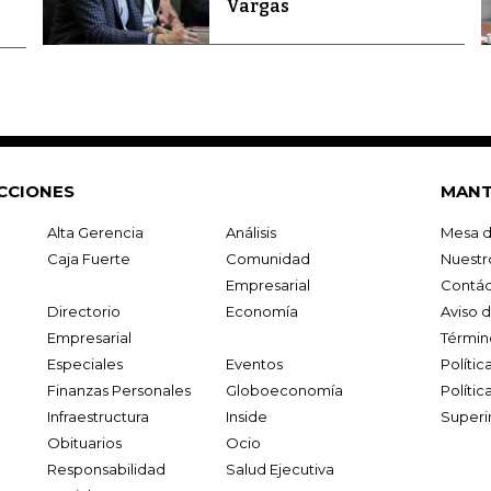
Vargas
CCIONES
MANT
Alta Gerencia
Análisis
Mesa d
Caja Fuerte
Comunidad
Nuestr
Empresarial
Contác
Directorio
Economía
Aviso 
Empresarial
Términ
Especiales
Eventos
Políti
Finanzas Personales
Globoeconomía
Polític
Infraestructura
Inside
Superi
Obituarios
Ocio
Responsabilidad
Salud Ejecutiva