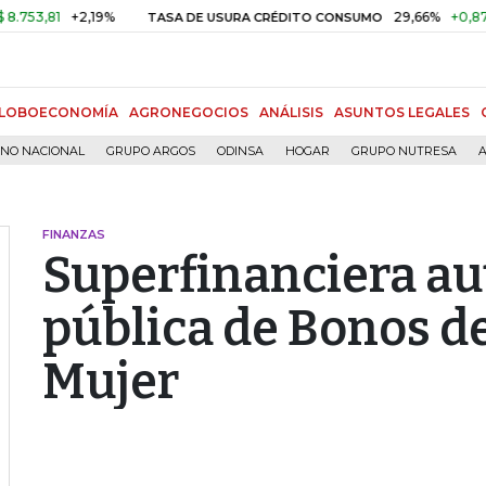
,81
+2,19%
29,66%
+0,87%
+3
TASA DE USURA CRÉDITO CONSUMO
LOBOECONOMÍA
AGRONEGOCIOS
ANÁLISIS
ASUNTOS LEGALES
RNO NACIONAL
GRUPO ARGOS
ODINSA
HOGAR
GRUPO NUTRESA
A
FINANZAS
Superfinanciera au
pública de Bonos 
Mujer