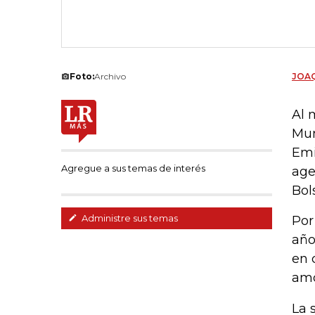
Foto:
Archivo
JOAQ
Al 
Mun
Emi
Agregue a sus temas de interés
age
Bol
Administre sus temas
Por
año
en 
amo
La 