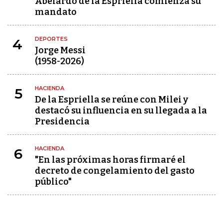
Abelardo de la Espriella comienza su
mandato
DEPORTES
4
Jorge Messi
(1958-2026)
HACIENDA
5
De la Espriella se reúne con Milei y
destacó su influencia en su llegada a la
Presidencia
HACIENDA
6
"En las próximas horas firmaré el
decreto de congelamiento del gasto
público"