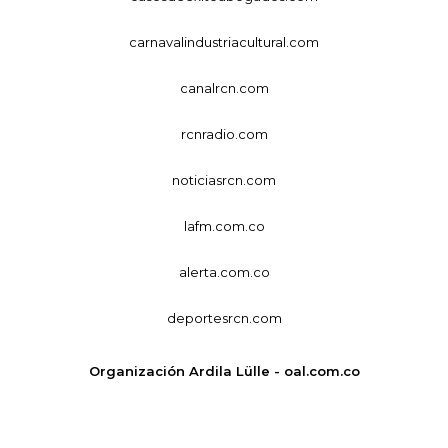
carnavalindustriacultural.com
canalrcn.com
rcnradio.com
noticiasrcn.com
lafm.com.co
alerta.com.co
deportesrcn.com
Organización Ardila Lülle - oal.com.co