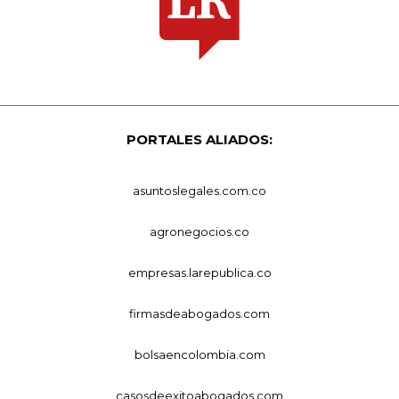
PORTALES ALIADOS:
asuntoslegales.com.co
agronegocios.co
empresas.larepublica.co
firmasdeabogados.com
bolsaencolombia.com
casosdeexitoabogados.com