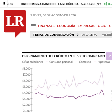
%
$ 408.498,97
+$ 8.753,81
ORO COMPRA BANCO DE LA REPÚBLICA
JUEVES, 06 DE AGOSTO DE 2026
FINANZAS
ECONOMÍA
EMPRESAS
OCIO
G
TEMAS DE CONVERSACIÓN
LA CALERA
MINER