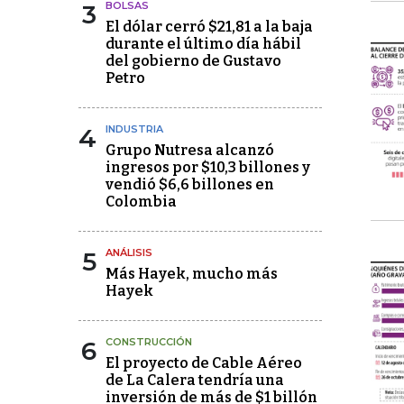
3
BOLSAS
El dólar cerró $21,81 a la baja
durante el último día hábil
del gobierno de Gustavo
Petro
4
INDUSTRIA
Grupo Nutresa alcanzó
ingresos por $10,3 billones y
vendió $6,6 billones en
Colombia
5
ANÁLISIS
Más Hayek, mucho más
Hayek
6
CONSTRUCCIÓN
El proyecto de Cable Aéreo
de La Calera tendría una
inversión de más de $1 billón