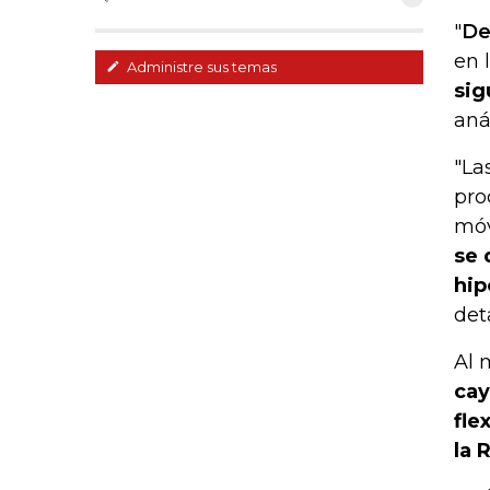
"
De
en 
Administre sus temas
sig
aná
"La
pro
móv
se 
hip
det
Al 
cay
fle
la 