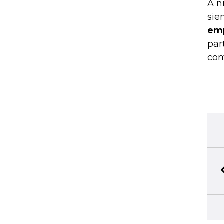
A n
sie
emp
par
com