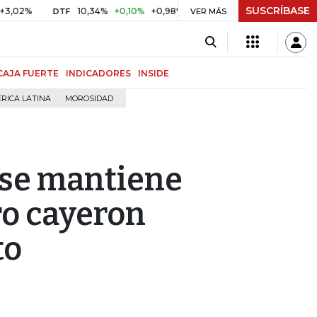
SUSCRÍBASE
10,34%
+0,10%
+0,98%
$ 416,86
+$ 0,05
+0,01%
DTF
UVR
VER MÁS
CAJA FUERTE
INDICADORES
INSIDE
RICA LATINA
MOROSIDAD
 se mantiene
ro cayeron
to