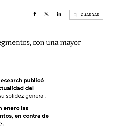
GUARDAR
 segmentos, con una mayor
Research publicó
ctualidad del
su solidez general.
n enero las
tos, en contra de
e.