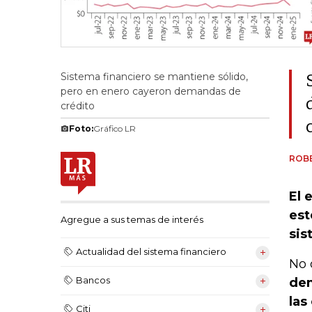
Sistema financiero se mantiene sólido,
pero en enero cayeron demandas de
crédito
Foto:
Gráfico LR
ROB
El 
est
Agregue a sus temas de interés
sis
Actualidad del sistema financiero
No 
Bancos
dem
las
Citi