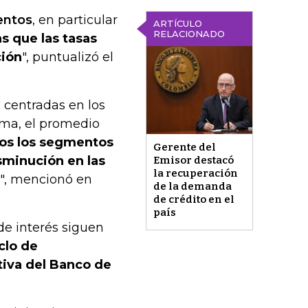
entos
, en particular
ARTÍCULO
RELACIONADO
s que las tasas
ción
", puntualizó el
 centradas en los
ema, el promedio
os los segmentos
Gerente del
sminución en las
Emisor destacó
la recuperación
", mencionó en
de la demanda
de crédito en el
país
de interés siguen
clo de
ctiva del Banco de