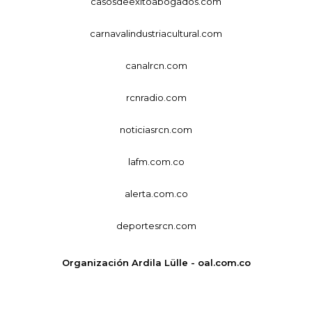
casosdeexitoabogados.com
carnavalindustriacultural.com
canalrcn.com
rcnradio.com
noticiasrcn.com
lafm.com.co
alerta.com.co
deportesrcn.com
Organización Ardila Lülle - oal.com.co