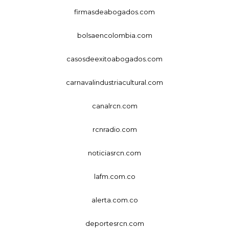
firmasdeabogados.com
bolsaencolombia.com
casosdeexitoabogados.com
carnavalindustriacultural.com
canalrcn.com
rcnradio.com
noticiasrcn.com
lafm.com.co
alerta.com.co
deportesrcn.com