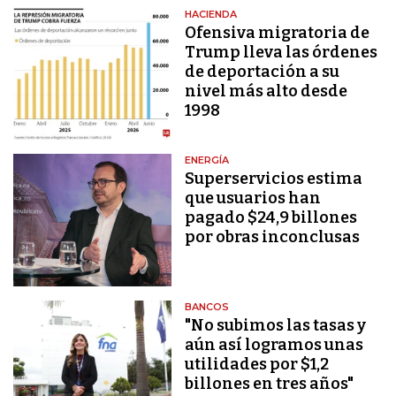
HACIENDA
Ofensiva migratoria de
Trump lleva las órdenes
de deportación a su
nivel más alto desde
1998
ENERGÍA
Superservicios estima
que usuarios han
pagado $24,9 billones
por obras inconclusas
BANCOS
"No subimos las tasas y
aún así logramos unas
utilidades por $1,2
billones en tres años"