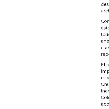
des
arc
Con
est
tod
ane
cue
rep
El 
imp
rep
Cre
Ina
Col
apo