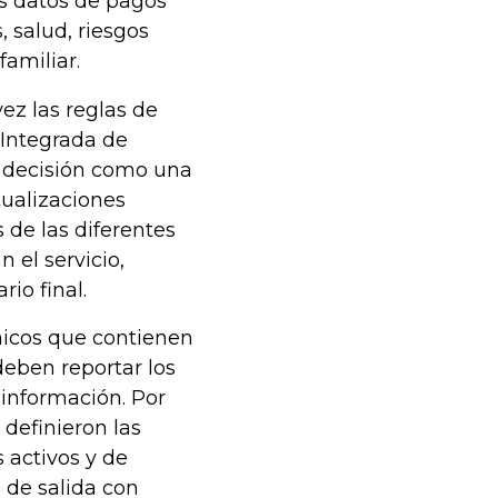
s datos de pagos
, salud, riesgos
familiar.
ez las reglas de
 Integrada de
a decisión como una
tualizaciones
 de las diferentes
 el servicio,
io final.
nicos que contienen
deben reportar los
información. Por
 definieron las
 activos y de
s de salida con