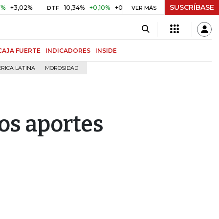
SUSCRÍBASE
2%
10,34%
+0,10%
+0,98%
$ 416,86
+$ 0,05
+0,01%
DTF
UVR
VER MÁS
CAJA FUERTE
INDICADORES
INSIDE
RICA LATINA
MOROSIDAD
los aportes