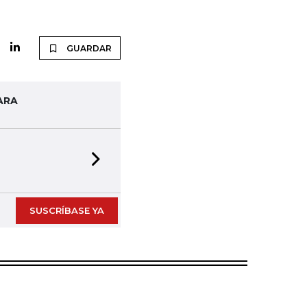
GUARDAR
ARA
Next slide
SUSCRÍBASE YA