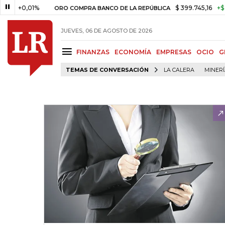
,01%
$ 399.745,16
+$ 2.295,71
ORO COMPRA BANCO DE LA REPÚBLICA
JUEVES, 06 DE AGOSTO DE 2026
FINANZAS
ECONOMÍA
EMPRESAS
OCIO
G
TEMAS DE CONVERSACIÓN
LA CALERA
MINER