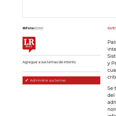
Foto:
123RF
GUS
Par
int
Sis
Agregue a sus temas de interés
y P
cua
cri
Administre sus temas
Se 
del
adm
nor