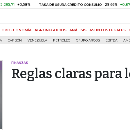
+0,58%
29,66%
+0,87%
+3,0
TASA DE USURA CRÉDITO CONSUMO
LOBOECONOMÍA
AGRONEGOCIOS
ANÁLISIS
ASUNTOS LEGALES
ÍA
CARBÓN
VENEZUELA
PETRÓLEO
GRUPO ARGOS
EBITDA
AMÉ
FINANZAS
Reglas claras para 