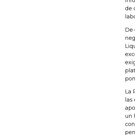
inf
de 
lab
De 
neg
Liq
exc
exi
pla
pon
La 
las
apo
un 
con
pen