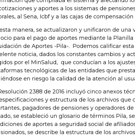
ormación que compilaba el sistema y afectando lo
cotizaciones y aportes a los sistemas de pensiones
orales, al Sena, Icbf y a las cajas de compensación 
esta manera, se actualizaron y unificaron de una v
ocio para el pago de aportes mediante la Planilla
uidación de Aportes -Pila-. Podemos calificar est
elente noticia, dados los constantes cambios y ac
gidos por el MinSalud, que conducían a los ajustes
taformas tecnológicas de las entidades que prestan
iéndose en riesgo la calidad de la atención al usuar
Resolución 2388 de 2016 incluyó cinco anexos téc
 especificaciones y estructura de los archivos que 
rtantes, pagadores de pensiones y operadores de 
lado, se estableció un glosario de términos Pila, se
diciones de aportes a seguridad social de afiliados
sionados, se describe la estructura de los archivo