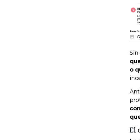
G
Sin
que
o q
inc
Ant
pro
con
que
El 