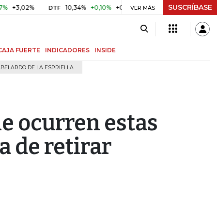
SUSCRÍBASE
02%
10,34%
+0,10%
+0,98%
$ 416,96
+$ 0,05
+0,01
DTF
UVR
VER MÁS
CAJA FUERTE
INDICADORES
INSIDE
BELARDO DE LA ESPRIELLA
le ocurren estas
a de retirar