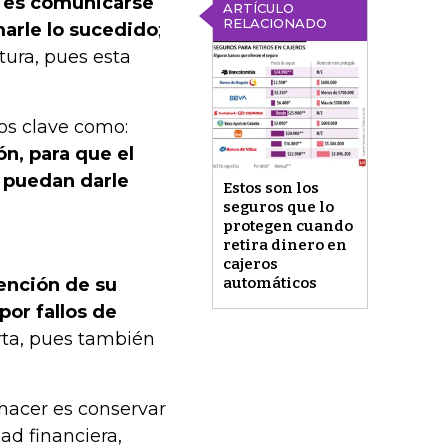
o es comunicarse
ARTÍCULO
RELACIONADO
marle lo sucedido
;
tura, pues esta
os clave como:
ón, para que el
y puedan darle
Estos son los
seguros que lo
protegen cuando
retira dinero en
cajeros
tención de su
automáticos
 por fallos de
rta, pues también
 hacer es conservar
ad financiera,