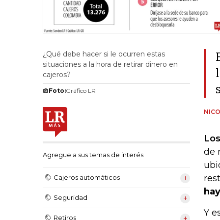
¿Qué debe hacer si le ocurren estas
situaciones a la hora de retirar dinero en
cajeros?
Foto:
Gráfico LR
NICO
Los
de 
Agregue a sus temas de interés
ubi
res
Cajeros automáticos
hay
Seguridad
Y e
Retiros