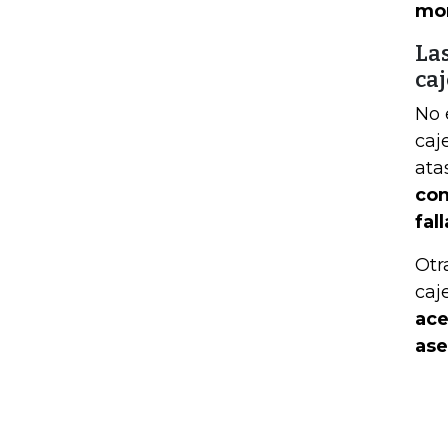
mom
Las
ca
No 
caj
ata
con
fall
Otr
caj
ace
ase