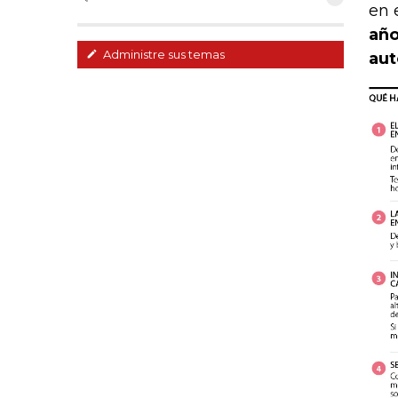
en 
año
Administre sus temas
aut