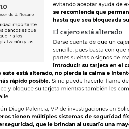
evitando aceptar ayuda de e
no
se recomienda que permane
esor de U. Rosario
hasta que sea bloqueada su 
ridad importante
os bancos es que
El cajero está alterado
ue ir a los
gitalización y las
Darse cuenta de que un cajer
sencillo, pues basta con que r
partes sueltas o signos de m
introducir su tarjeta en el 
 este está alterado, no pierda la calma e intente
más rápido posible.
Si no puede hacerlo, llame de
co y bloquee su tarjeta mientras también les come
lle.
ún Diego Palencia, VP de investigaciones en Soli
eros tienen múltiples sistemas de seguridad fís
erseguridad, que le brindan al usuario una may