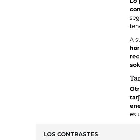
Lo 
con
seg
ten
A s
hor
rec
sol
Tar
Otr
tar
ene
es 
LOS CONTRASTES