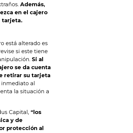
xtraños.
Además,
zca en el cajero
tarjeta.
o está alterado es
evise si este tiene
anipulación.
Si al
cajero se da cuenta
 retirar su tarjeta
 inmediato al
nta la situación a
dus Capital,
“los
ica y de
or protección al