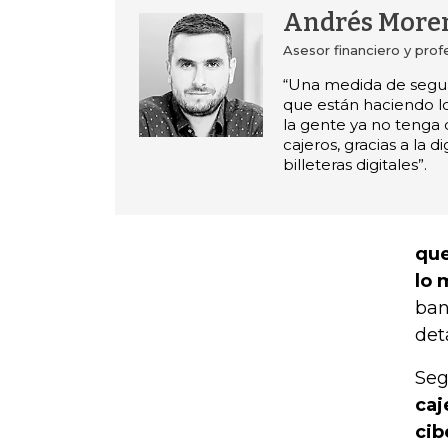
Andrés More
Asesor financiero y prof
“Una medida de segu
que están haciendo l
la gente ya no tenga q
cajeros, gracias a la di
billeteras digitales”.
que
lo 
ban
deta
Seg
caj
cib