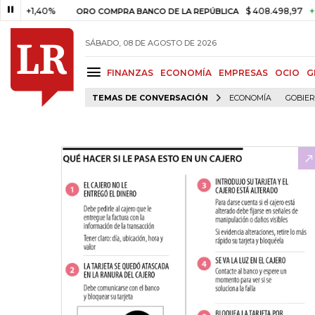
,40%
$ 408.498,97
+$ 8.753,
ORO COMPRA BANCO DE LA REPÚBLICA
SÁBADO, 08 DE AGOSTO DE 2026
FINANZAS
ECONOMÍA
EMPRESAS
OCIO
G
TEMAS DE CONVERSACIÓN
ECONOMÍA
GOBIE