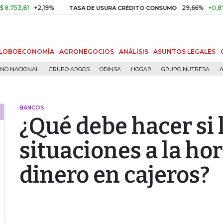
81
+2,19%
29,66%
+0,87%
+3,
TASA DE USURA CRÉDITO CONSUMO
LOBOECONOMÍA
AGRONEGOCIOS
ANÁLISIS
ASUNTOS LEGALES
RNO NACIONAL
GRUPO ARGOS
ODINSA
HOGAR
GRUPO NUTRESA
A
BANCOS
¿Qué debe hacer si 
situaciones a la hor
dinero en cajeros?