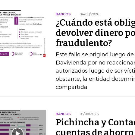
BANCOS
04/08/2026
¿Cuándo está obli
devolver dinero po
fraudulento?
Este fallo se originó luego 
Davivienda por no reaccionar 
autorizados luego de ser víct
obstante, la entidad determi
compartida
BANCOS
05/08/2026
Pichincha y Contac
cuentas de ahorro