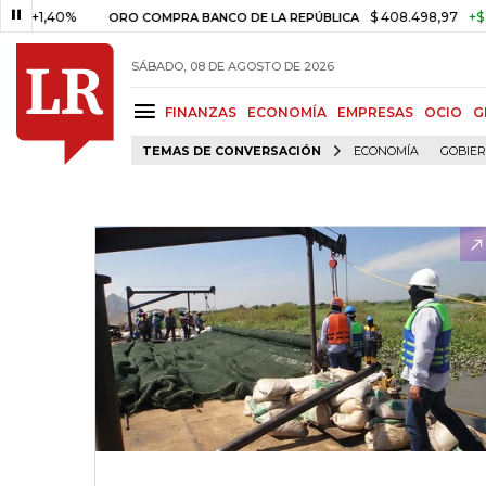
,40%
$ 408.498,97
+$ 8.753,8
ORO COMPRA BANCO DE LA REPÚBLICA
SÁBADO, 08 DE AGOSTO DE 2026
FINANZAS
ECONOMÍA
EMPRESAS
OCIO
G
TEMAS DE CONVERSACIÓN
ECONOMÍA
GOBIE