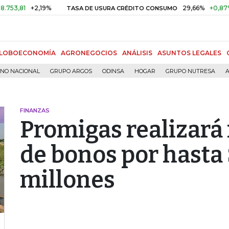
1
+2,19%
29,66%
+0,87%
+3,
TASA DE USURA CRÉDITO CONSUMO
LOBOECONOMÍA
AGRONEGOCIOS
ANÁLISIS
ASUNTOS LEGALES
RNO NACIONAL
GRUPO ARGOS
ODINSA
HOGAR
GRUPO NUTRESA
A
FINANZAS
Promigas realizar
de bonos por hasta
millones