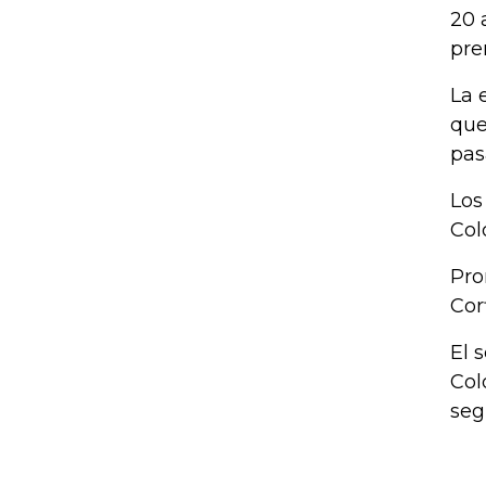
20 
pre
La 
que
pas
Los
Col
Pro
Cor
El 
Col
seg