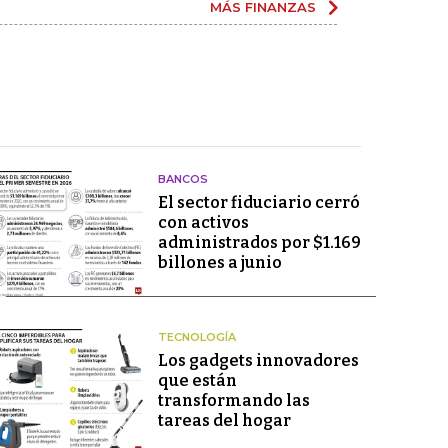
MÁS FINANZAS
BANCOS
El sector fiduciario cerró
con activos
administrados por $1.169
billones a junio
TECNOLOGÍA
Los gadgets innovadores
que están
transformando las
tareas del hogar