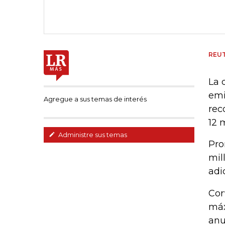
REU
La 
emi
Agregue a sus temas de interés
rec
12 
Administre sus temas
Pro
mil
adi
Cor
máx
anu