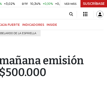
SUSCRÍBASE
02%
10,34%
+0,10%
+0,98%
$ 416,96
+$ 0,05
+0,01
DTF
UVR
VER MÁS
CAJA FUERTE
INDICADORES
INSIDE
BELARDO DE LA ESPRIELLA
á mañana emisión
 $500.000