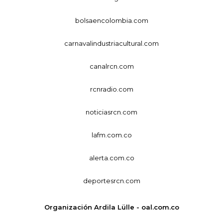
bolsaencolombia.com
carnavalindustriacultural.com
canalrcn.com
rcnradio.com
noticiasrcn.com
lafm.com.co
alerta.com.co
deportesrcn.com
Organización Ardila Lülle - oal.com.co