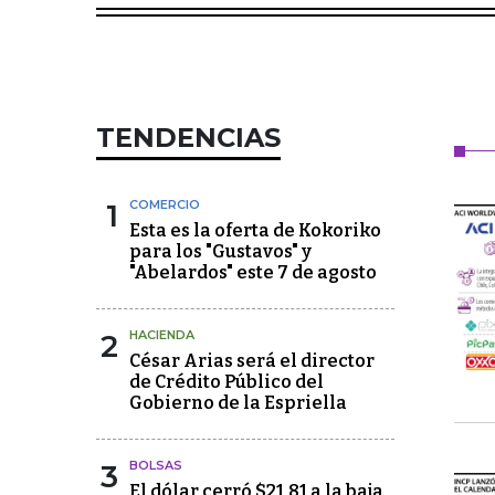
TENDENCIAS
1
COMERCIO
Esta es la oferta de Kokoriko
para los "Gustavos" y
"Abelardos" este 7 de agosto
2
HACIENDA
César Arias será el director
de Crédito Público del
Gobierno de la Espriella
3
BOLSAS
El dólar cerró $21,81 a la baja