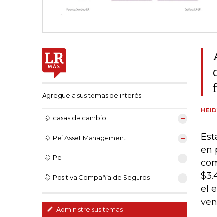
Agregue a sus temas de interés
HEI
casas de cambio
Est
Pei Asset Management
en 
Pei
com
$3.
Positiva Compañía de Seguros
el 
ven
Administre sus temas