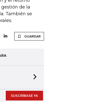
n y el retorno
a gestión de la
da. También se
rales.
GUARDAR
ARA
Next slide
SUSCRÍBASE YA