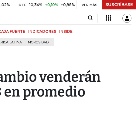
SUSCRÍBASE
10,34%
+0,10%
+0,98%
$ 416,86
+$ 0,05
+0,01%
DTF
UVR
VER MÁS
B
CAJA FUERTE
INDICADORES
INSIDE
RICA LATINA
MOROSIDAD
cambio venderán
8 en promedio