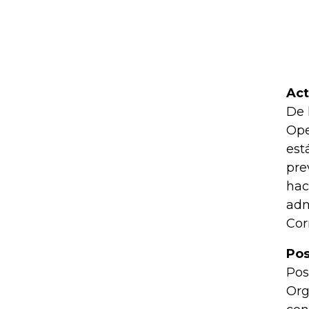
Act
De 
Ope
est
pre
hac
adm
Cor
Pos
Pos
Org