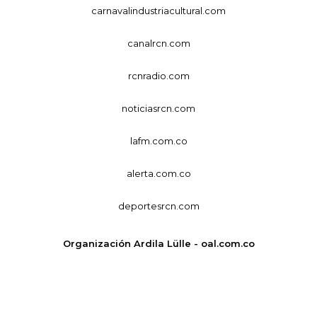
carnavalindustriacultural.com
canalrcn.com
rcnradio.com
noticiasrcn.com
lafm.com.co
alerta.com.co
deportesrcn.com
Organización Ardila Lülle - oal.com.co