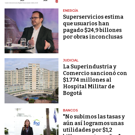
ENERGÍA
Superservicios estima
que usuarios han
pagado $24,9 billones
por obras inconclusas
JUDICIAL
La Superindustria y
Comercio sancionó con
$1.774 millones al
Hospital Militar de
Bogotá
BANCOS
"No subimos las tasas y
aún así logramos unas
utilidades por $1,2