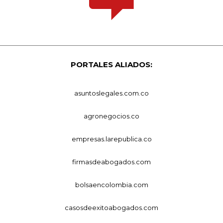
PORTALES ALIADOS:
asuntoslegales.com.co
agronegocios.co
empresas.larepublica.co
firmasdeabogados.com
bolsaencolombia.com
casosdeexitoabogados.com