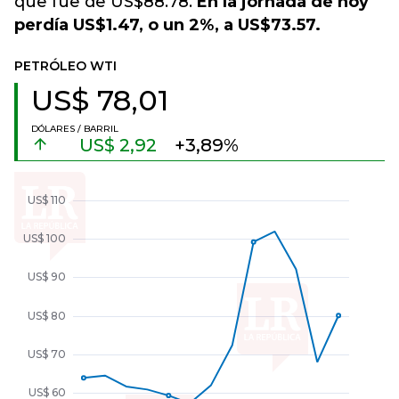
que fue de US$88.78.
En la jornada de hoy
perdía US$1.47, o un 2%, a US$73.57.