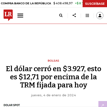
$ 408.498,97
+$ 8.753,81
+2,19%
BANCO DE LA REPÚBLICA
TASA D
SUSCRÍBASE
BOLSAS
El dólar cerró en $3.927, esto
es $12,71 por encima de la
TRM fijada para hoy
jueves, 4 de enero de 2024