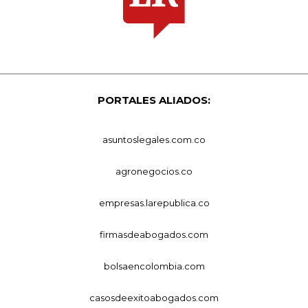
PORTALES ALIADOS:
asuntoslegales.com.co
agronegocios.co
empresas.larepublica.co
firmasdeabogados.com
bolsaencolombia.com
casosdeexitoabogados.com