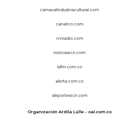
carnavalindustriacultural.com
canalrcn.com
rcnradio.com
noticiasrcn.com
lafm.com.co
alerta.com.co
deportesrcn.com
Organización Ardila Lülle - oal.com.co