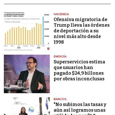
HACIENDA
Ofensiva migratoria de
Trump lleva las órdenes
de deportación a su
nivel más alto desde
1998
ENERGÍA
Superservicios estima
que usuarios han
pagado $24,9 billones
por obras inconclusas
BANCOS
"No subimos las tasas y
aún así logramos unas