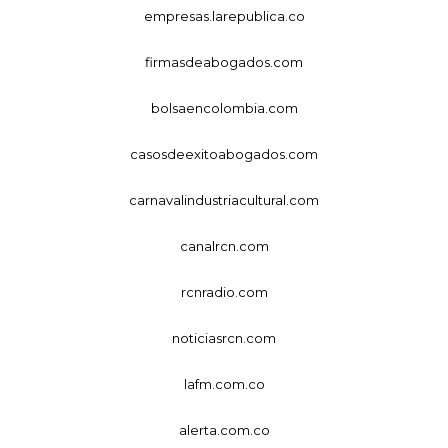
empresas.larepublica.co
firmasdeabogados.com
bolsaencolombia.com
casosdeexitoabogados.com
carnavalindustriacultural.com
canalrcn.com
rcnradio.com
noticiasrcn.com
lafm.com.co
alerta.com.co