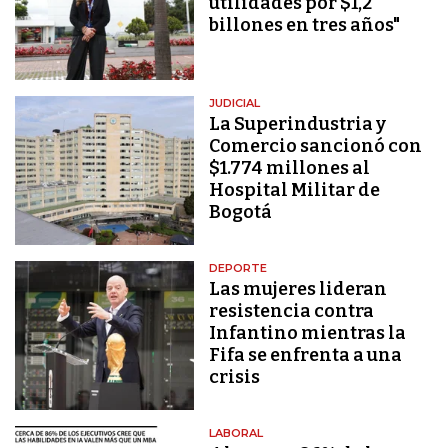
utilidades por $1,2
billones en tres años"
JUDICIAL
La Superindustria y
Comercio sancionó con
$1.774 millones al
Hospital Militar de
Bogotá
DEPORTE
Las mujeres lideran
resistencia contra
Infantino mientras la
Fifa se enfrenta a una
crisis
LABORAL