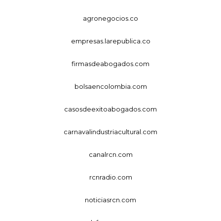
agronegocios.co
empresas.larepublica.co
firmasdeabogados.com
bolsaencolombia.com
casosdeexitoabogados.com
carnavalindustriacultural.com
canalrcn.com
rcnradio.com
noticiasrcn.com