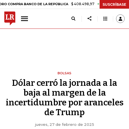
$ 408.498,97
+$ 8.753,81
+2,19%
RA BANCO DE LA REPÚBLICA
TA
SUSCRÍBASE
BOLSAS
Dólar cerró la jornada a la
baja al margen de la
incertidumbre por aranceles
de Trump
jueves, 27 de febrero de 2025