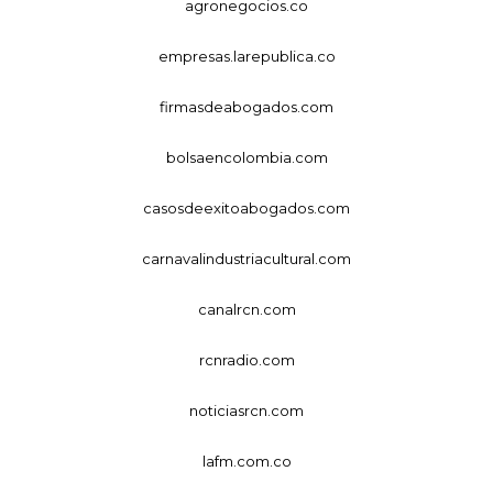
agronegocios.co
empresas.larepublica.co
firmasdeabogados.com
bolsaencolombia.com
casosdeexitoabogados.com
carnavalindustriacultural.com
canalrcn.com
rcnradio.com
noticiasrcn.com
lafm.com.co