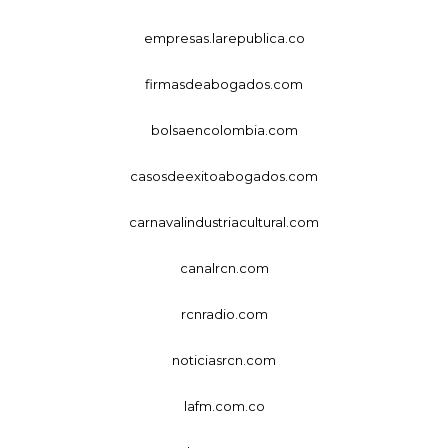
empresas.larepublica.co
firmasdeabogados.com
bolsaencolombia.com
casosdeexitoabogados.com
carnavalindustriacultural.com
canalrcn.com
rcnradio.com
noticiasrcn.com
lafm.com.co