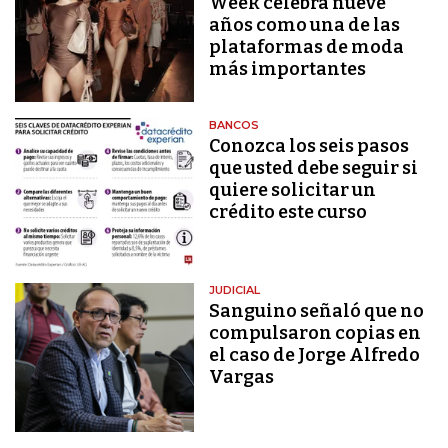
Week celebra nueve
años como una de las
plataformas de moda
más importantes
BANCOS
Conozca los seis pasos
que usted debe seguir si
quiere solicitar un
crédito este curso
JUDICIAL
Sanguino señaló que no
compulsaron copias en
el caso de Jorge Alfredo
Vargas