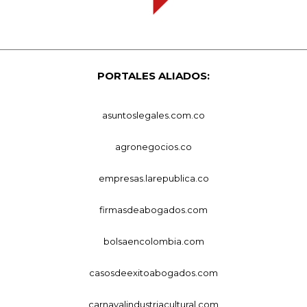
PORTALES ALIADOS:
asuntoslegales.com.co
agronegocios.co
empresas.larepublica.co
firmasdeabogados.com
bolsaencolombia.com
casosdeexitoabogados.com
carnavalindustriacultural.com