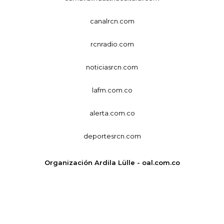
canalrcn.com
rcnradio.com
noticiasrcn.com
lafm.com.co
alerta.com.co
deportesrcn.com
Organización Ardila Lülle - oal.com.co