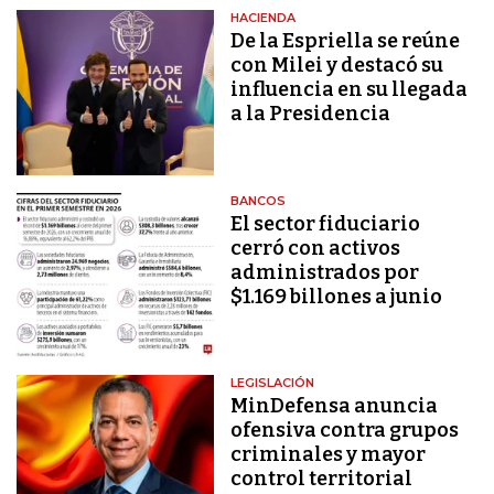
HACIENDA
De la Espriella se reúne
con Milei y destacó su
influencia en su llegada
a la Presidencia
BANCOS
El sector fiduciario
cerró con activos
administrados por
$1.169 billones a junio
LEGISLACIÓN
MinDefensa anuncia
ofensiva contra grupos
criminales y mayor
control territorial