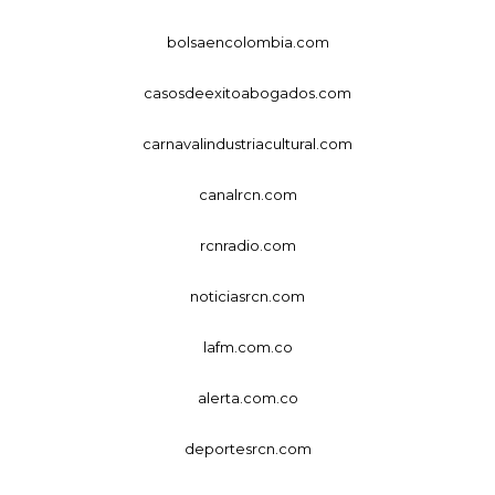
bolsaencolombia.com
casosdeexitoabogados.com
carnavalindustriacultural.com
canalrcn.com
rcnradio.com
noticiasrcn.com
lafm.com.co
alerta.com.co
deportesrcn.com