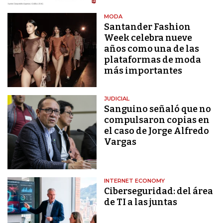
MODA
Santander Fashion
Week celebra nueve
años como una de las
plataformas de moda
más importantes
JUDICIAL
Sanguino señaló que no
compulsaron copias en
el caso de Jorge Alfredo
Vargas
INTERNET ECONOMY
Ciberseguridad: del área
de TI a las juntas