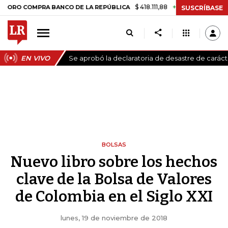
$ 418.111,88
+$ 9.612,91
+2,35%
COMPRA BANCO DE LA REPÚBLICA
T
SUSCRÍBASE
EN VIVO
Se aprobó la declaratoria de desastre de carác
BOLSAS
Nuevo libro sobre los hechos
clave de la Bolsa de Valores
de Colombia en el Siglo XXI
lunes, 19 de noviembre de 2018