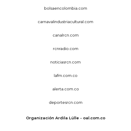
bolsaencolombia.com
carnavalindustriacultural.com
canalrcn.com
rcnradio.com
noticiasrcn.com
lafm.com.co
alerta.com.co
deportesrcn.com
Organización Ardila Lülle - oal.com.co