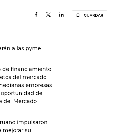
GUARDAR
arán a las pyme
te de financiamiento
retos del mercado
y medianas empresas
a oportunidad de
te del Mercado
peruano impulsaron
e mejorar su