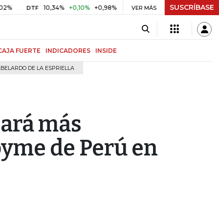
SUSCRÍBASE
10,34%
+0,10%
+0,98%
$ 416,91
+$ 0,05
+0,01%
DTF
UVR
VER MÁS
B
CAJA FUERTE
INDICADORES
INSIDE
BELARDO DE LA ESPRIELLA
hará más
 pyme de Perú en