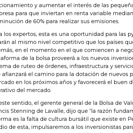
cionamiento y aumentar el interés de las pequeñ
resa para que inviertan en renta variable media
minución de 60% para realizar sus emisiones.
a los expertos, esta es una oportunidad para las 
arán al mismo nivel competitivo que los países que
más, en el momento en el que comiencen a negoc
taforma de la bolsa proveerá a los nuevos inversi
tema de ruteo de órdenes, infraestructura y servici
 afianzará el camino para la dotación de nuevos p
cado en los próximos años y favorecerá el buen
rativo del mercado.
este sentido, el gerente general de la Bolsa de Va
ncis Stenning de Lavalle, dijo que “la razón funda
orma es la falta de cultura bursátil que existe en P
io de esta, impulsaremos a los inversionistas par