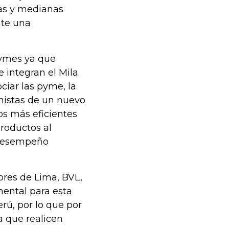
as y medianas
nte una
pymes ya que
 integran el Mila.
iar las pyme, la
onistas de un nuevo
os más eficientes
roductos al
 desempeño
lores de Lima, BVL,
mental para esta
erú, por lo que por
a que realicen