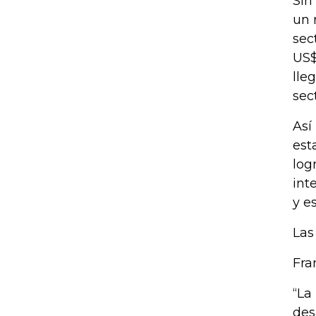
Sin
un 
sec
US$
lle
sec
Así
est
log
int
y e
Las
Fra
“La
des