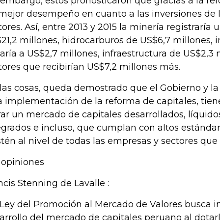
 embargo, estos pronosticaron que gracias a la re
mejor desempeño en cuanto a las inversiones de l
tores. Así, entre 2013 y 2015 la minería registraría
21,2 millones, hidrocarburos de US$6,7 millones, i
garía a US$2,7 millones, infraestructura de US$2,3 
tores que recibirían US$7,2 millones más.
 las cosas, queda demostrado que el Gobierno y l
a implementación de la reforma de capitales, tien
rar un mercado de capitales desarrollados, líquido
egrados e incluso, que cumplan con altos estándar
stén al nivel de todas las empresas y sectores qu
 opiniones
ncis Stenning de Lavalle :
 Ley del Promoción al Mercado de Valores busca in
arrollo del mercado de capitales peruano al dotar