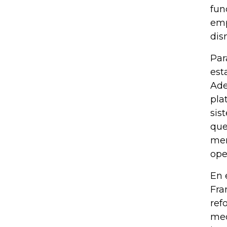
fun
emp
dis
Par
est
Ade
pla
sis
que
mer
ope
En 
Fra
ref
med