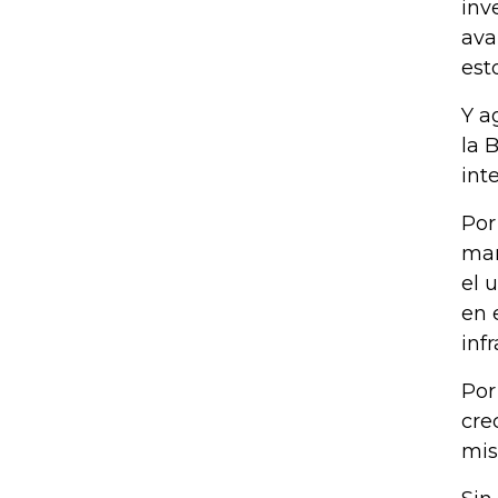
inv
ava
est
Y a
la 
int
Por
man
el 
en 
inf
Por
cre
mis