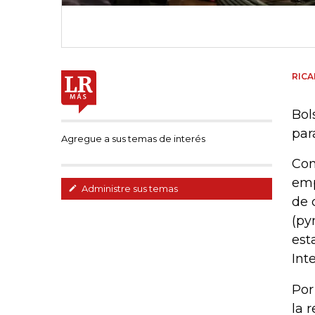
RIC
Bol
par
Agregue a sus temas de interés
Con
emp
Administre sus temas
de 
(py
est
Int
Por
la 