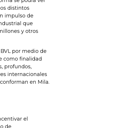
forma se podrá ver
os distintos
 un impulso de
ndustrial que
millones y otros
a BVL por medio de
e como finalidad
s, profundos,
es internacionales
e conforman en Mila.
centivar el
lo de