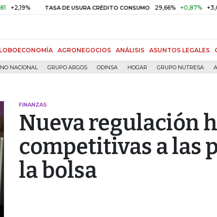
19%
29,66%
+0,87%
+3,02%
TASA DE USURA CRÉDITO CONSUMO
LOBOECONOMÍA
AGRONEGOCIOS
ANÁLISIS
ASUNTOS LEGALES
RNO NACIONAL
GRUPO ARGOS
ODINSA
HOGAR
GRUPO NUTRESA
A
FINANZAS
Nueva regulación 
competitivas a las
la bolsa