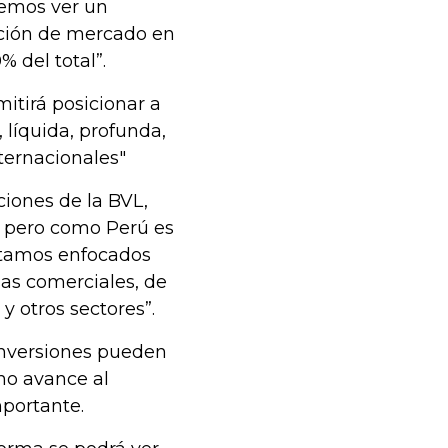
remos ver un
pación de mercado en
 del total”.
itirá posicionar a
 líquida, profunda,
internacionales"
ciones de la BVL,
, pero como Perú es
estamos enfocados
as comerciales, de
 y otros sectores”.
 inversiones pueden
no avance al
portante.