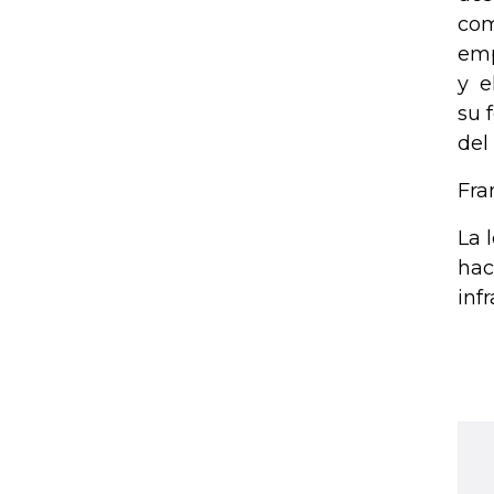
com
emp
y e
su 
del
Fra
La 
hac
inf