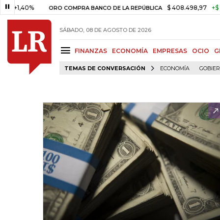
,40%
$ 408.498,97
+$ 8.753,8
ORO COMPRA BANCO DE LA REPÚBLICA
SÁBADO, 08 DE AGOSTO DE 2026
FINANZAS
ECONOMÍA
EMPRESAS
OCIO
G
TEMAS DE CONVERSACIÓN
ECONOMÍA
GOBIE