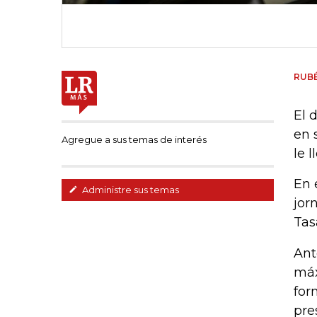
RUB
El 
en 
Agregue a sus temas de interés
le 
En 
Administre sus temas
jor
Tas
Ant
máx
for
pre