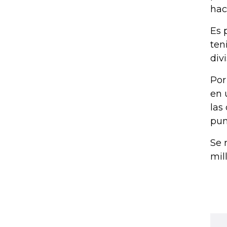
hac
Es 
ten
divi
Por
en 
las
pun
Se 
mil