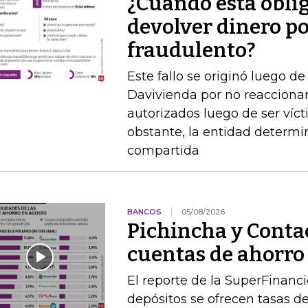
¿Cuándo está obli
devolver dinero po
fraudulento?
Este fallo se originó luego 
Davivienda por no reaccionar 
autorizados luego de ser víct
obstante, la entidad determi
compartida
BANCOS
05/08/2026
Pichincha y Contac
cuentas de ahorro
El reporte de la SuperFinanc
depósitos se ofrecen tasas de