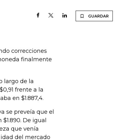
GUARDAR
ndo correcciones
 moneda finalmente
o largo de la
0,91 frente a la
aba en $1.887,4.
ya se preveía que el
 $1.890. De igual
leza que venía
lidad del mercado