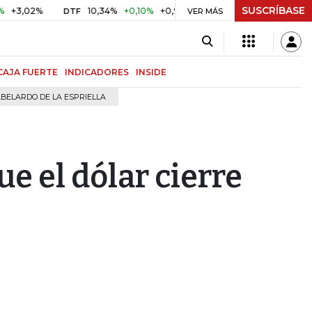
SUSCRÍBASE
02%
10,34%
+0,10%
+0,98%
$ 416,96
+$ 0,05
+0,01
DTF
UVR
VER MÁS
CAJA FUERTE
INDICADORES
INSIDE
BELARDO DE LA ESPRIELLA
e el dólar cierre