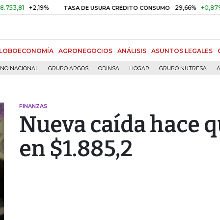
1
+2,19%
29,66%
+0,87%
+3,
TASA DE USURA CRÉDITO CONSUMO
LOBOECONOMÍA
AGRONEGOCIOS
ANÁLISIS
ASUNTOS LEGALES
RNO NACIONAL
GRUPO ARGOS
ODINSA
HOGAR
GRUPO NUTRESA
A
FINANZAS
Nueva caída hace qu
en $1.885,2