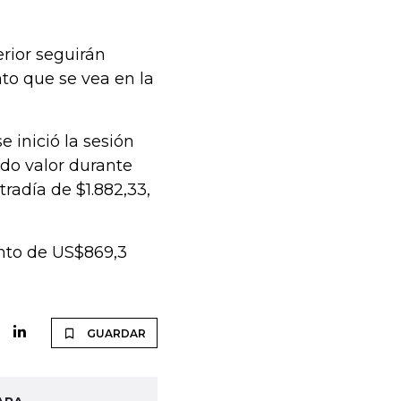
erior seguirán
to que se vea en la
 inició la sesión
ndo valor durante
radía de $1.882,33,
onto de US$869,3
GUARDAR