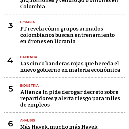
$10,3 billones y vendió $6,6 billones en
Colombia
UCRANIA
3
FT revela cómo grupos armados
colombianos buscan entrenamiento
en drones en Ucrania
HACIENDA
4
Las cinco banderas rojas que hereda el
nuevo gobierno en materia económica
INDUSTRIA
5
Alianza In pide derogar decreto sobre
repartidores y alerta riesgo para miles
de empleos
ANÁLISIS
6
Más Hayek, mucho más Hayek