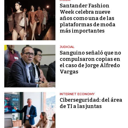
Santander Fashion
Week celebra nueve
años como una de las
plataformas de moda
más importantes
JUDICIAL
Sanguino señaló que no
compulsaron copias en
el caso de Jorge Alfredo
Vargas
INTERNET ECONOMY
Ciberseguridad: del área
de TI a las juntas