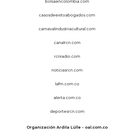
bolsaencolombia.com
casosdeexitoabogados.com
carnavalindustriacultural.com
canalrcn.com
rcnradio.com
noticiasrcn.com
lafm.com.co
alerta.com.co
deportesrcn.com
Organización Ardila Lülle - oal.com.co