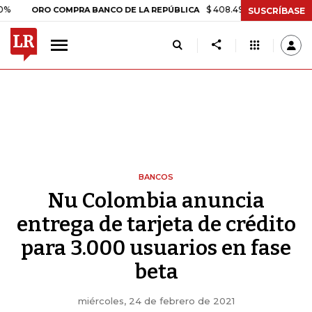
$ 408.498,97
+$ 8.753,81
+2,1
ORO COMPRA BANCO DE LA REPÚBLICA
SUSCRÍBASE
BANCOS
Nu Colombia anuncia
entrega de tarjeta de crédito
para 3.000 usuarios en fase
beta
miércoles, 24 de febrero de 2021