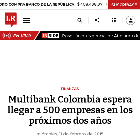
$ 408.498,97
+$ 8.753,81
+2,19%
PRA BANCO DE LA REPÚBLICA
TA
SUSCRÍBASE
EN VIVO
Posesión presidencial de Abelardo de l
FINANZAS
Multibank Colombia espera
llegar a 500 empresas en los
próximos dos años
miércoles, 11 de febrero de 2015