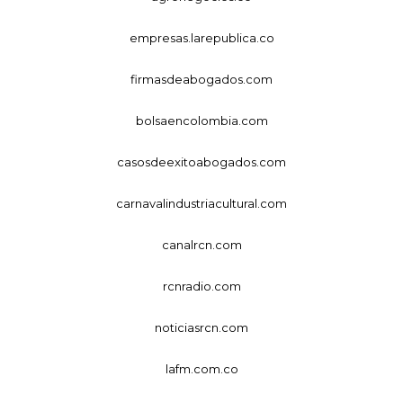
empresas.larepublica.co
firmasdeabogados.com
bolsaencolombia.com
casosdeexitoabogados.com
carnavalindustriacultural.com
canalrcn.com
rcnradio.com
noticiasrcn.com
lafm.com.co