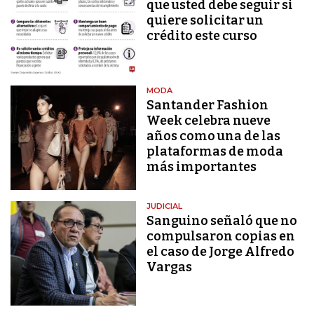
que usted debe seguir si
quiere solicitar un
crédito este curso
MODA
Santander Fashion
Week celebra nueve
años como una de las
plataformas de moda
más importantes
JUDICIAL
Sanguino señaló que no
compulsaron copias en
el caso de Jorge Alfredo
Vargas