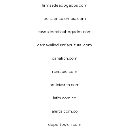
firmasdeabogados.com
bolsaencolombia.com
casosdeexitoabogados.com
carnavalindustriacultural.com
canalrcn.com
rcnradio.com
noticiasrcn.com
lafm.com.co
alerta.com.co
deportesrcn.com