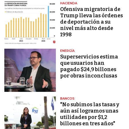
HACIENDA
Ofensiva migratoria de
Trump lleva las órdenes
de deportación a su
nivel más alto desde
1998
ENERGÍA
Superservicios estima
que usuarios han
pagado $24,9 billones
por obras inconclusas
BANCOS
"No subimos las tasas y
aún así logramos unas
utilidades por $1,2
billones en tres años"