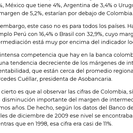
%, México que tiene 4%, Argentina de 3,4% o Uru
margen de 5,2%, estarían por debajo de Colombia
 embargo, este caso no es para todos los países. 
mplo Perú con 16,4% o Brasil con 32,9%, cuyo mar
ermediación está muy por encima del indicador loc
 intensa competencia que hay en la banca colomb
una tendencia decreciente de los márgenes de in
rentabilidad, que están cerca del promedio regiona
cedes Cuéllar, presidenta de Asobancaria.
o cierto es que al observar las cifras de Colombia, s
 disminución importante del margen de intermed
imos años. De hecho, según los datos del Banco de
ales de diciembre de 2009 ese nivel se encontraba
ntras que en 1998, esa cifra era casi de 11%.