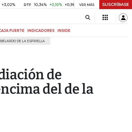
SUSCRÍBASE
10,34%
+0,10%
+0,98%
$ 416,96
+$ 0,05
+0,01%
DTF
UVR
VER MÁS
CAJA FUERTE
INDICADORES
INSIDE
BELARDO DE LA ESPRIELLA
diación de
ncima del de la