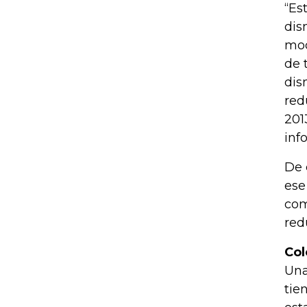
“Es
dis
mod
de 
dis
red
201
inf
De 
ese
com
red
Col
Una
tie