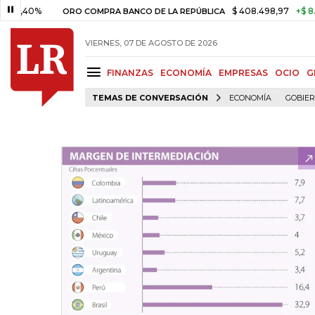
0%
$ 408.498,97
+$ 8.753,81
ORO COMPRA BANCO DE LA REPÚBLICA
VIERNES, 07 DE AGOSTO DE 2026
FINANZAS
ECONOMÍA
EMPRESAS
OCIO
G
TEMAS DE CONVERSACIÓN
ECONOMÍA
GOBIE