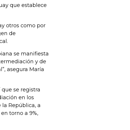
guay que establece
.
Hay otros como por
gen de
al.
iana se manifiesta
termediación y de
l”, asegura María
í que se registra
iación en los
 la República, a
 en torno a 9%,