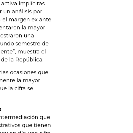
activa implícitas
 un análisis por
n el margen ex ante
esentaron la mayor
mostraron una
egundo semestre de
mente”, muestra el
 de la República.
rias ocasiones que
mente la mayor
e la cifra se
s
intermediación que
trativos que tienen