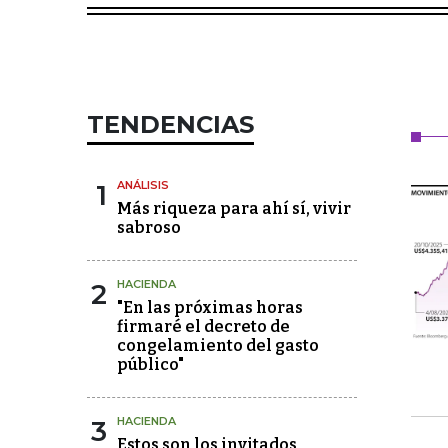
TENDENCIAS
1
ANÁLISIS
Más riqueza para ahí sí, vivir
sabroso
2
HACIENDA
"En las próximas horas
firmaré el decreto de
congelamiento del gasto
público"
3
HACIENDA
Estos son los invitados