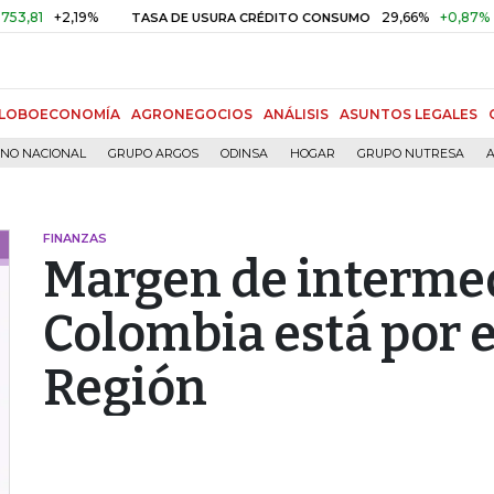
+2,19%
29,66%
+0,87%
+3,02%
TASA DE USURA CRÉDITO CONSUMO
LOBOECONOMÍA
AGRONEGOCIOS
ANÁLISIS
ASUNTOS LEGALES
RNO NACIONAL
GRUPO ARGOS
ODINSA
HOGAR
GRUPO NUTRESA
A
FINANZAS
Margen de interme
Colombia está por e
Región