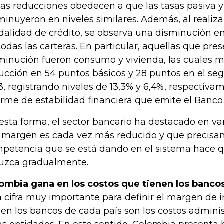
tas reducciones obedecen a que las tasas pasiva y 
minuyeron en niveles similares. Además, al realizar
alidad de crédito, se observa una disminución e
todas las carteras. En particular, aquellas que pr
minución fueron consumo y vivienda, las cuales 
ucción en 54 puntos básicos y 28 puntos en el s
3, registrando niveles de 13,3% y 6,4%, respectiva
orme de estabilidad financiera que emite el Banco
esta forma, el sector bancario ha destacado en va
 margen es cada vez más reducido y que precisa
petencia que se está dando en el sistema hace qu
uzca gradualmente.
ombia gana en los costos que tienen los banco
 cifra muy importante para definir el margen de 
nen los bancos de cada país son los costos adminis