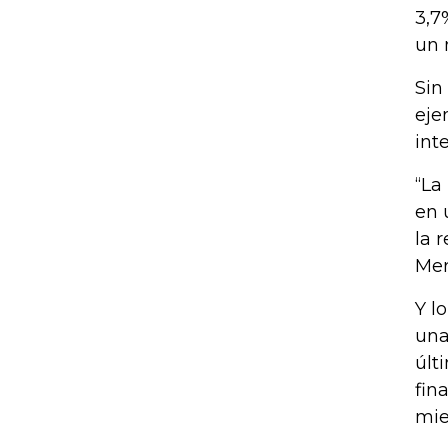
3,7
un 
Sin
eje
int
“La
en 
la 
Mer
Y l
una
últ
fin
mie