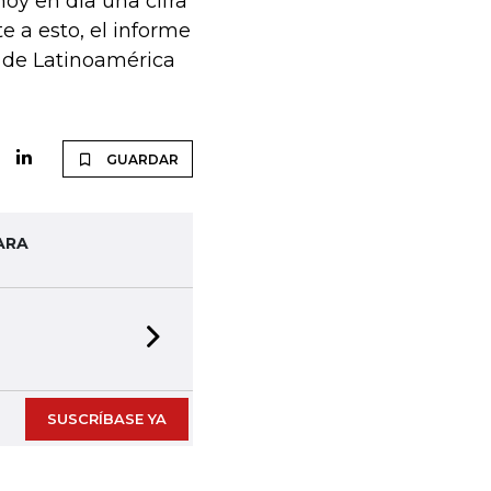
oy en día una cifra
te a esto, el informe
 de Latinoamérica
GUARDAR
ARA
Next slide
SUSCRÍBASE YA