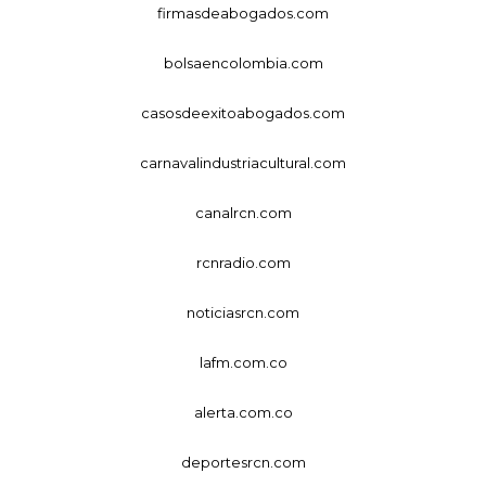
firmasdeabogados.com
bolsaencolombia.com
casosdeexitoabogados.com
carnavalindustriacultural.com
canalrcn.com
rcnradio.com
noticiasrcn.com
lafm.com.co
alerta.com.co
deportesrcn.com