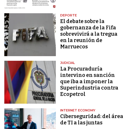
DEPORTE
El debate sobre la
gobernanza de la Fifa
sobrevivirá a la tregua
en la reunión de
Marruecos
JUDICIAL
La Procuraduría
intervino en sanción
que iba a imponer la
Superindustria contra
Ecopetrol
INTERNET ECONOMY
Ciberseguridad: del área
de TI a las juntas