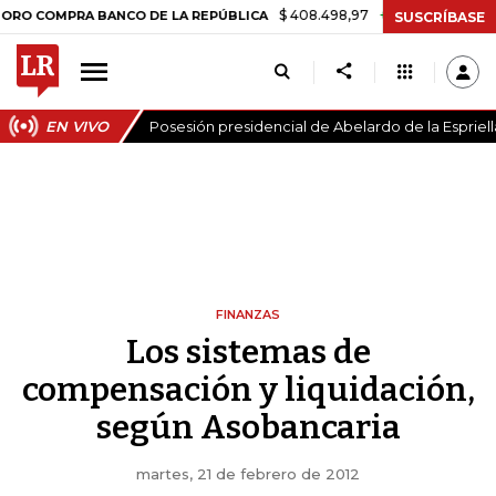
$ 408.498,97
+$ 8.753,81
+2,19%
MPRA BANCO DE LA REPÚBLICA
T
SUSCRÍBASE
EN VIVO
Posesión presidencial de Abelardo de la Espriell
FINANZAS
Los sistemas de
compensación y liquidación,
según Asobancaria
martes, 21 de febrero de 2012