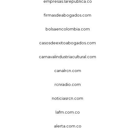
empresas.larepublica.co
firmasdeabogados.com
bolsaencolombia.com
casosdeexitoabogados.com
carnavalindustriacultural.com
canalrcn.com
rcnradio.com
noticiasrcn.com
lafm.com.co
alerta.com.co