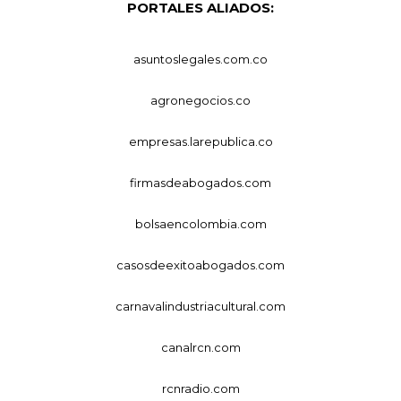
PORTALES ALIADOS:
asuntoslegales.com.co
agronegocios.co
empresas.larepublica.co
firmasdeabogados.com
bolsaencolombia.com
casosdeexitoabogados.com
carnavalindustriacultural.com
canalrcn.com
rcnradio.com