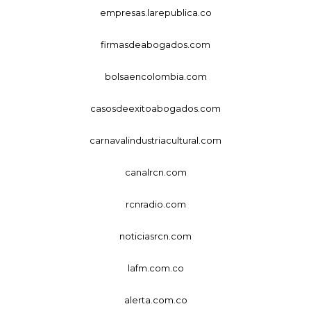
empresas.larepublica.co
firmasdeabogados.com
bolsaencolombia.com
casosdeexitoabogados.com
carnavalindustriacultural.com
canalrcn.com
rcnradio.com
noticiasrcn.com
lafm.com.co
alerta.com.co